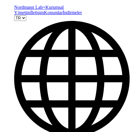
Nordmann Lab+
Kurumsal
Yönetim
İletişim
Konumlar
İndirmeler