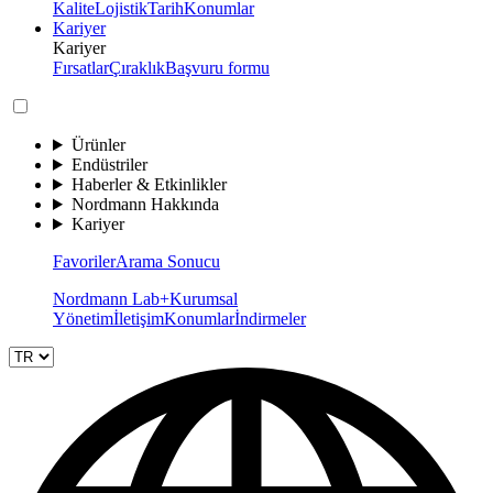
Kalite
Lojistik
Tarih
Konumlar
Kariyer
Kariyer
Fırsatlar
Çıraklık
Başvuru formu
Ürünler
Endüstriler
Haberler & Etkinlikler
Nordmann Hakkında
Kariyer
Favoriler
Arama Sonucu
Nordmann Lab+
Kurumsal
Yönetim
İletişim
Konumlar
İndirmeler