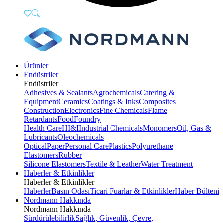
Ürünler
Endüstriler
Endüstriler
Adhesives & Sealants
Agrochemicals
Catering &
Equipment
Ceramics
Coatings & Inks
Composites
Construction
Electronics
Fine Chemicals
Flame
Retardants
Food
Foundry
Health Care
HI&I
Industrial Chemicals
Monomers
Oil, Gas &
Lubricants
Oleochemicals
Optical
Paper
Personal Care
Plastics
Polyurethane
Elastomers
Rubber
Silicone Elastomers
Textile & Leather
Water Treatment
Haberler & Etkinlikler
Haberler & Etkinlikler
Haberler
Basın Odası
Ticari Fuarlar & Etkinlikler
Haber Bülteni
Nordmann Hakkında
Nordmann Hakkında
Sürdürülebilirlik
Sağlık, Güvenlik, Çevre,