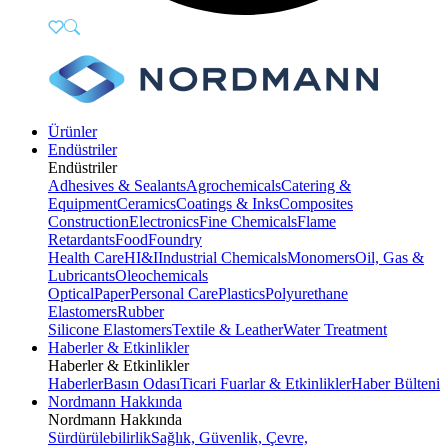
Ürünler
Endüstriler
Endüstriler
Adhesives & Sealants
Agrochemicals
Catering &
Equipment
Ceramics
Coatings & Inks
Composites
Construction
Electronics
Fine Chemicals
Flame
Retardants
Food
Foundry
Health Care
HI&I
Industrial Chemicals
Monomers
Oil, Gas &
Lubricants
Oleochemicals
Optical
Paper
Personal Care
Plastics
Polyurethane
Elastomers
Rubber
Silicone Elastomers
Textile & Leather
Water Treatment
Haberler & Etkinlikler
Haberler & Etkinlikler
Haberler
Basın Odası
Ticari Fuarlar & Etkinlikler
Haber Bülteni
Nordmann Hakkında
Nordmann Hakkında
Sürdürülebilirlik
Sağlık, Güvenlik, Çevre,