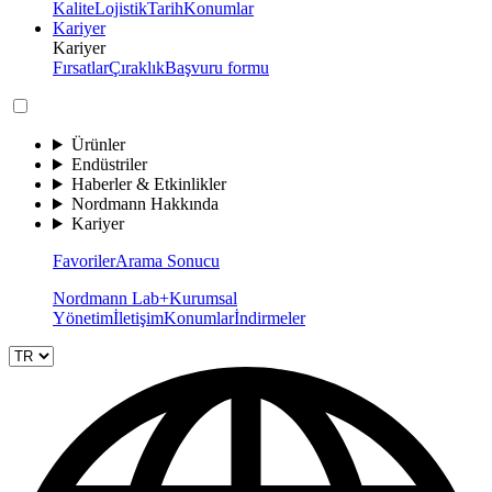
Kalite
Lojistik
Tarih
Konumlar
Kariyer
Kariyer
Fırsatlar
Çıraklık
Başvuru formu
Ürünler
Endüstriler
Haberler & Etkinlikler
Nordmann Hakkında
Kariyer
Favoriler
Arama Sonucu
Nordmann Lab+
Kurumsal
Yönetim
İletişim
Konumlar
İndirmeler