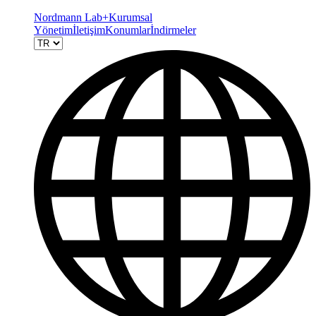
Nordmann Lab+
Kurumsal
Yönetim
İletişim
Konumlar
İndirmeler