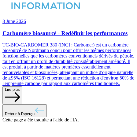
8 June 2026
Carbomère biosourcé - Redéfinir les performances
TC-BIO-CARBOMER 380 (INCI : Carbomer) est un carbomère
biosourcé de Nordmann conçu pour offrir les mêmes performances
fonctionnelles que les carbomères conventionnels dérivés du pétrole,
tout en offrant un profil de durabilité considérablement amélioré. Il
est produit à partir de matières premières essentiellement
renouvelables et biosourcées, atteignant un indice d'origine naturelle
de ≥95% (ISO 16128) et permettant une réduction d'environ 50% de
l'empreinte carbone par rapport aux carbomères traditionnels.
Lire plus
Retour à l'aperçu
Cette page a été traduite à l'aide de l'IA.