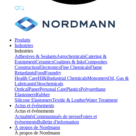
Produits
Industries
Industries
Adhesives & Sealants
Agrochemicals
Catering &
Equipment
Ceramics
Coatings & Inks
Composites
Construction
Electronics
Fine Chemicals
Flame
Retardants
Food
Foundry
Health Care
HI&I
Industrial Chemicals
Monomers
Oil, Gas &
Lubricants
Oleochemicals
Optical
Paper
Personal Care
Plastics
Polyurethane
Elastomers
Rubber
Silicone Elastomers
Textile & Leather
Water Treatment
Actus et événements
Actus et événements
Actualités
Communiqués de presse
Foires et
événements
Bulletin d'information
À propos de Nordmann
À propos de Nordmann