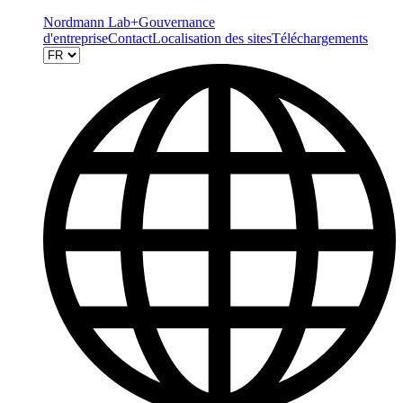
Nordmann Lab+
Gouvernance
d'entreprise
Contact
Localisation des sites
Téléchargements