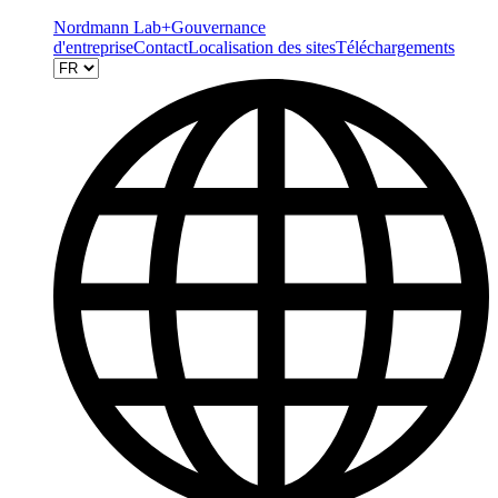
Nordmann Lab+
Gouvernance
d'entreprise
Contact
Localisation des sites
Téléchargements