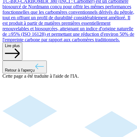
TC-BIO-CARBOMER 380 (INCI : Carbomer) est un carbomère
biosourcé de Nordmann conçu pour offrir les mêmes performances
fonctionnelles que les carbomères conventionnels dérivés du pétrole,
tout en offrant un profil de durabilité considérablement amélioré. Il
est produit à partir de matières premières essentiellement
renouvelables et biosourcées, atteignant un indice d'origine naturelle
de ≥95% (ISO 16128) et permettant une réduction d'environ 50% de
l'empreinte carbone par rapport aux carbomères traditionnels.
Lire plus
Retour à l'aperçu
Cette page a été traduite à l'aide de l'IA.