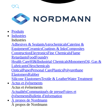
Produits
Industries
Industries
Adhesives & Sealants
Agrochemicals
Catering &
Equipment
Ceramics
Coatings & Inks
Composites
Construction
Electronics
Fine Chemicals
Flame
Retardants
Food
Foundry
Health Care
HI&I
Industrial Chemicals
Monomers
Oil, Gas &
Lubricants
Oleochemicals
Optical
Paper
Personal Care
Plastics
Polyurethane
Elastomers
Rubber
Silicone Elastomers
Textile & Leather
Water Treatment
Actus et événements
Actus et événements
Actualités
Communiqués de presse
Foires et
événements
Bulletin d'information
À propos de Nordmann
À propos de Nordmann