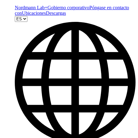
Nordmann Lab+
Gobierno corporativo
Póngase en contacto
con
Ubicaciones
Descargas