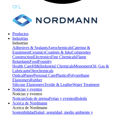
Productos
Industrias
Industrias
Adhesives & Sealants
Agrochemicals
Catering &
Equipment
Ceramics
Coatings & Inks
Composites
Construction
Electronics
Fine Chemicals
Flame
Retardants
Food
Foundry
Health Care
HI&I
Industrial Chemicals
Monomers
Oil, Gas &
Lubricants
Oleochemicals
Optical
Paper
Personal Care
Plastics
Polyurethane
Elastomers
Rubber
Silicone Elastomers
Textile & Leather
Water Treatment
Noticias y eventos
Noticias y eventos
Noticias
Sala de prensa
Ferias y eventos
Boletín
Acerca de Nordmann
Acerca de Nordmann
Sostenibilidad
Salud, seguridad, medio ambiente y