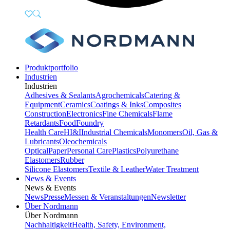
Produktportfolio
Industrien
Industrien
Adhesives & Sealants
Agrochemicals
Catering &
Equipment
Ceramics
Coatings & Inks
Composites
Construction
Electronics
Fine Chemicals
Flame
Retardants
Food
Foundry
Health Care
HI&I
Industrial Chemicals
Monomers
Oil, Gas &
Lubricants
Oleochemicals
Optical
Paper
Personal Care
Plastics
Polyurethane
Elastomers
Rubber
Silicone Elastomers
Textile & Leather
Water Treatment
News & Events
News & Events
News
Presse
Messen & Veranstaltungen
Newsletter
Über Nordmann
Über Nordmann
Nachhaltigkeit
Health, Safety, Environment,