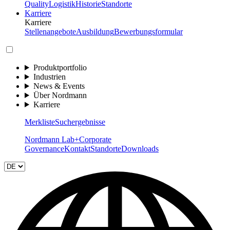
Quality
Logistik
Historie
Standorte
Karriere
Karriere
Stellenangebote
Ausbildung
Bewerbungsformular
Produktportfolio
Industrien
News & Events
Über Nordmann
Karriere
Merkliste
Suchergebnisse
Nordmann Lab+
Corporate
Governance
Kontakt
Standorte
Downloads