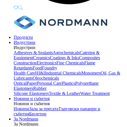
Продукти
Индустрии
Индустрии
Adhesives & Sealants
Agrochemicals
Catering &
Equipment
Ceramics
Coatings & Inks
Composites
Construction
Electronics
Fine Chemicals
Flame
Retardants
Food
Foundry
Health Care
HI&I
Industrial Chemicals
Monomers
Oil, Gas &
Lubricants
Oleochemicals
Optical
Paper
Personal Care
Plastics
Polyurethane
Elastomers
Rubber
Silicone Elastomers
Textile & Leather
Water Treatment
Новини и събития
Новини и събития
Новини
Зала за пресата
Търговски панаири и
събития
Бюлетин
За Nordmann
За Nordmann