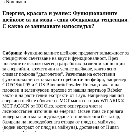
в Nordmann
Енергия, красота и уелнес: Функционалните
шейкове са на мода - една обещаваща тенденция.
С какво се занимавате напоследък?
Сабрина:
Функционалните шейкове предлагат възможност за
специфично съчетаване на вкус и функционалност. През
последните няколко месеца разработих различни концепции
за енергийни, козметични и уелнес шейкове, които ясно
следват подхода "дълголетие". Разчитаме на естествени
функционални съставки като пребиотични фибри, например
GOFOS® P95 и GOS Bimuno® Powder. Но също така и на
плодови и зеленчукови прахове от нашия партньор Rabeler,
както и на растителни екстракти от Layn. Например нашият
енергиен шейк е обогатен с MCT масло на прах WITARIX®
MCT AC8CN от IOI Oleo, което осигурява чист и
леснодостъпен източник на енергия. Освен това се прилага
модерна система за подслаждане за приложения без захар,
базирана на новоодобрената отвара от плод на маймуна
(воден екстракт от плод на маймуна), доставена от Hunan