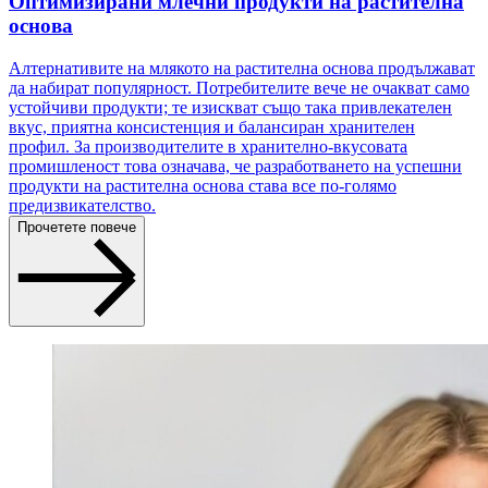
Оптимизирани млечни продукти на растителна
основа
Алтернативите на млякото на растителна основа продължават
да набират популярност. Потребителите вече не очакват само
устойчиви продукти; те изискват също така привлекателен
вкус, приятна консистенция и балансиран хранителен
профил. За производителите в хранително-вкусовата
промишленост това означава, че разработването на успешни
продукти на растителна основа става все по-голямо
предизвикателство.
Прочетете повече