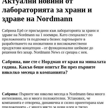
Актуални новини от
лабораторията за храни и
здраве на Nordmann
Сабрина Ерб се присъедини към лабораторията за храни и
здраве на Nordmann на 1 ноември. Като специалист по
приложенията тя подпомага бизнес партньорите в
разработването на иновативни и висококачествени
продуктови концепции - от функционални шейкове до
решения без захар. Nordmann News се срещна с нея.
Сабрина, вие сте с Нордман от края на миналата
година. Какъв беше опитът Ви през първите
няколко месеца в компанията?
Сабрина:
Първите ми няколко месеца в Nordmann бяха много
интензивни, но и много положителни. Установих, че
компанията е отворена, динамична и силно ориентирана към
приложенията - с много място за нови идеи и тясно