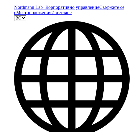
Nordmann Lab+
Корпоративно управление
Свържете се
с
Местоположения
Изтегляне