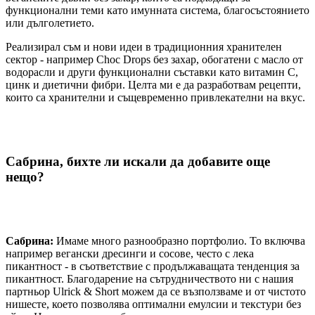
функционални теми като имунната система, благосъстоянието
или дълголетието.
Реализирал съм и нови идеи в традиционния хранителен
сектор - например Choc Drops без захар, обогатени с масло от
водорасли и други функционални съставки като витамин С,
цинк и диетични фибри. Целта ми е да разработвам рецепти,
които са хранителни и същевременно привлекателни на вкус.
Сабрина, бихте ли искали да добавите още
нещо?
Сабрина:
Имаме много разнообразно портфолио. То включва
например вегански дресинги и сосове, често с лека
пикантност - в съответствие с продължаващата тенденция за
пикантност. Благодарение на сътрудничеството ни с нашия
партньор Ulrick & Short можем да се възползваме и от чистото
нишесте, което позволява оптимални емулсии и текстури без