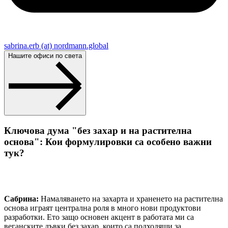
sabrina.erb (at) nordmann.global
Нашите офиси по света
Ключова дума "без захар и на растителна
основа": Кои формулировки са особено важни
тук?
Сабрина:
Намаляването на захарта и храненето на растителна
основа играят централна роля в много нови продуктови
разработки. Ето защо основен акцент в работата ми са
веганските дъвки без захар, които са подходящи за