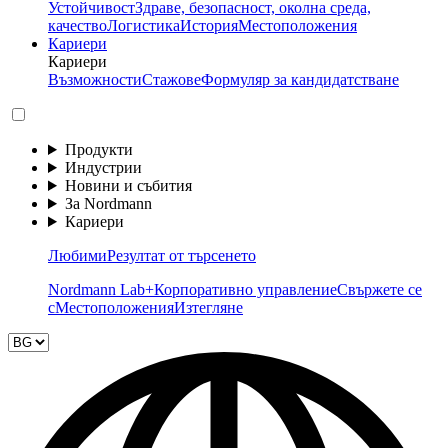
Устойчивост
Здраве, безопасност, околна среда,
качество
Логистика
История
Местоположения
Кариери
Кариери
Възможности
Стажове
Формуляр за кандидатстване
Продукти
Индустрии
Новини и събития
За Nordmann
Кариери
Любими
Резултат от търсенето
Nordmann Lab+
Корпоративно управление
Свържете се
с
Местоположения
Изтегляне