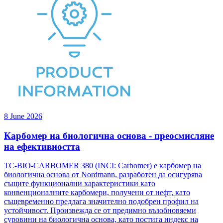
8 June 2026
Карбомер на биологична основа - преосмисляне
на ефективността
TC-BIO-CARBOMER 380 (INCI: Carbomer) е карбомер на
биологична основа от Nordmann, разработен да осигурява
същите функционални характеристики като
конвенционалните карбомери, получени от нефт, като
същевременно предлага значително подобрен профил на
устойчивост. Произвежда се от предимно възобновяеми
суровини на биологична основа, като постига индекс на