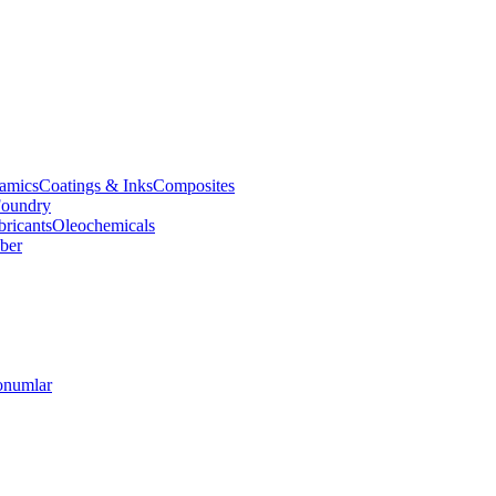
amics
Coatings & Inks
Composites
oundry
bricants
Oleochemicals
ber
numlar