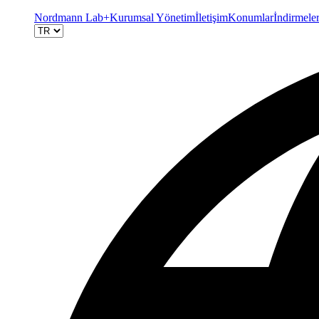
Nordmann Lab+
Kurumsal Yönetim
İletişim
Konumlar
İndirmele