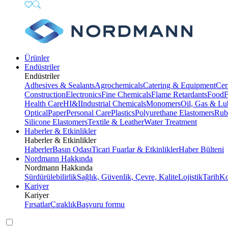
Ürünler
Endüstriler
Endüstriler
Adhesives & Sealants
Agrochemicals
Catering & Equipment
Cer
Construction
Electronics
Fine Chemicals
Flame Retardants
Food
F
Health Care
HI&I
Industrial Chemicals
Monomers
Oil, Gas & Lu
Optical
Paper
Personal Care
Plastics
Polyurethane Elastomers
Rub
Silicone Elastomers
Textile & Leather
Water Treatment
Haberler & Etkinlikler
Haberler & Etkinlikler
Haberler
Basın Odası
Ticari Fuarlar & Etkinlikler
Haber Bülteni
Nordmann Hakkında
Nordmann Hakkında
Sürdürülebilirlik
Sağlık, Güvenlik, Çevre, Kalite
Lojistik
Tarih
Ko
Kariyer
Kariyer
Fırsatlar
Çıraklık
Başvuru formu