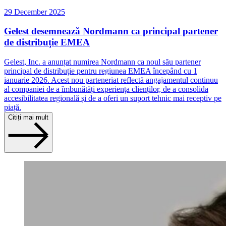
29 December 2025
Gelest desemnează Nordmann ca principal partener
de distribuție EMEA
Gelest, Inc. a anunțat numirea Nordmann ca noul său partener
principal de distribuție pentru regiunea EMEA începând cu 1
ianuarie 2026. Acest nou parteneriat reflectă angajamentul continuu
al companiei de a îmbunătăți experiența clienților, de a consolida
accesibilitatea regională și de a oferi un suport tehnic mai receptiv pe
piață.
Citiți mai mult