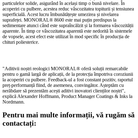
particulelor solide, asigurând în același timp o bună nivelare. În
acoperiri cu pulbere, acestea reduc vâscozitatea topiturii și tensiunea
superficială. Acest lucru îmbunătățește umezirea și nivelarea
suprafeței. MONORAL® 8600 este mai puțin predispus la
sedimentare atunci când este supraîncălzit și la formarea vâscozității
aparente. În timp ce vâscozitatea aparentă este nedorită în sistemele
de vopsele, acest efect este utilizat în mod specific în producția de
chituri poliesterice.
"Aditivii noștri reologici MONORAL® oferă soluții remarcabile
pentru o gamă largă de aplicații, de la protecția împotriva coroziunii
la acoperiri cu pulbere. Feedback-ul a fost constant pozitiv, raportul
preț-performanță fiind, de asemenea, convingător. Așteptăm cu
nerăbdare să prezentăm acești aditivi inovatori clienților noștri",
explică Alexander Hoffmann, Product Manager Coatings & Inks la
Nordmann.
Pentru mai multe informații, vă rugăm să
contactați: