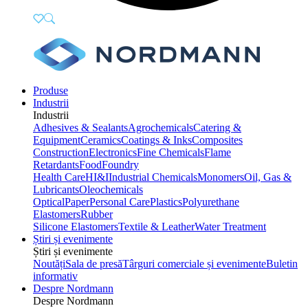
Produse
Industrii
Industrii
Adhesives & Sealants
Agrochemicals
Catering &
Equipment
Ceramics
Coatings & Inks
Composites
Construction
Electronics
Fine Chemicals
Flame
Retardants
Food
Foundry
Health Care
HI&I
Industrial Chemicals
Monomers
Oil, Gas &
Lubricants
Oleochemicals
Optical
Paper
Personal Care
Plastics
Polyurethane
Elastomers
Rubber
Silicone Elastomers
Textile & Leather
Water Treatment
Știri și evenimente
Știri și evenimente
Noutăți
Sala de presă
Târguri comerciale și evenimente
Buletin
informativ
Despre Nordmann
Despre Nordmann