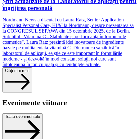
Știri actualizate de la Laboratorul de aplicații pentru
îngrijirea personală
Nordmann News a discutat cu Laura Ratz, Senior Application
Specialist Personal Care, HI&I la Nordmann, despre prezentarea sa
la CONGRESUL SEPAWA din 15 octombrie 2025, de la Berlin.
Sub titlul "Vitamina C - Stabilitate și performanță în formulările
cosmetice", Laura Ratz prezintă idei inovatoare de ingrediente
bazate pe multitalentata vitamină C. Din munca sa zilnică în
laboratorul de aplicații, ea știe ce este important în formulările
moderne - și dezvoltă în mod constant soluții noi care sunt
întotdeauna în ton cu piața și cu tendințele actuale.
Citiți mai mult
Evenimente viitoare
Toate evenimentele