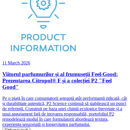
11 March 2026
Viitorul parfumurilor și al frumuseții Feel-Good:
Prezentarea Citropol® F și a colecției P2 "Feel
Good"
Pe o piață în care consumatorii așteaptă atât performanță ridicată, cât
și durabilitate autentică, P2 Science continuă să stabilească un punct
de referință. Construit pe baza unei chimii ecologice brevetate și a
unui angajament față de inovarea responsabilă, portofoliul P2
remodelează modul în care formulatorii abordează textura,
experiența senzorială și longevitatea parfumului.