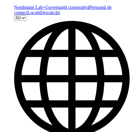
Nordmann Lab+
Guvernanță corporativă
Persoană de
contact
Locații
Descărcări