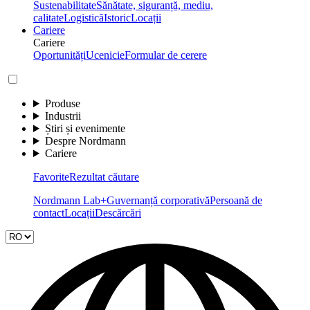
Sustenabilitate
Sănătate, siguranță, mediu,
calitate
Logistică
Istoric
Locații
Cariere
Cariere
Oportunități
Ucenicie
Formular de cerere
Produse
Industrii
Știri și evenimente
Despre Nordmann
Cariere
Favorite
Rezultat căutare
Nordmann Lab+
Guvernanță corporativă
Persoană de
contact
Locații
Descărcări