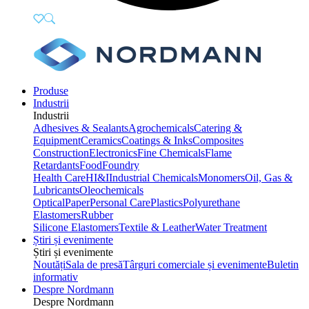
Produse
Industrii
Industrii
Adhesives & Sealants
Agrochemicals
Catering &
Equipment
Ceramics
Coatings & Inks
Composites
Construction
Electronics
Fine Chemicals
Flame
Retardants
Food
Foundry
Health Care
HI&I
Industrial Chemicals
Monomers
Oil, Gas &
Lubricants
Oleochemicals
Optical
Paper
Personal Care
Plastics
Polyurethane
Elastomers
Rubber
Silicone Elastomers
Textile & Leather
Water Treatment
Știri și evenimente
Știri și evenimente
Noutăți
Sala de presă
Târguri comerciale și evenimente
Buletin
informativ
Despre Nordmann
Despre Nordmann