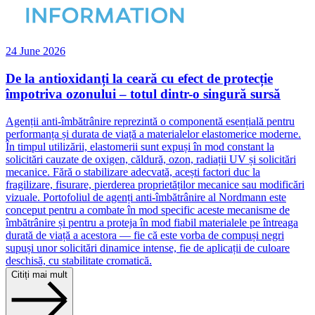
24 June 2026
De la antioxidanți la ceară cu efect de protecție
împotriva ozonului – totul dintr-o singură sursă
Agenții anti-îmbătrânire reprezintă o componentă esențială pentru
performanța și durata de viață a materialelor elastomerice moderne.
În timpul utilizării, elastomerii sunt expuși în mod constant la
solicitări cauzate de oxigen, căldură, ozon, radiații UV și solicitări
mecanice. Fără o stabilizare adecvată, acești factori duc la
fragilizare, fisurare, pierderea proprietăților mecanice sau modificări
vizuale. Portofoliul de agenți anti-îmbătrânire al Nordmann este
conceput pentru a combate în mod specific aceste mecanisme de
îmbătrânire și pentru a proteja în mod fiabil materialele pe întreaga
durată de viață a acestora — fie că este vorba de compuși negri
supuși unor solicitări dinamice intense, fie de aplicații de culoare
deschisă, cu stabilitate cromatică.
Citiți mai mult