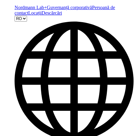
Nordmann Lab+
Guvernanță corporativă
Persoană de
contact
Locații
Descărcări