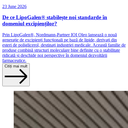
23 June 2026
De ce LipoGalen® stabilește noi standarde în
domeniul excipienților?
Prin LipoGalen®, Nordmann-Partner IOI Oleo lansează o nouă
generație de excipienți funcționali pe bază de lipide, derivați din
esteri de poliglicerol, destinați industriei medicale. Această familie de
produse combină structuri moleculare bine definite cu o stabilitate
ridicată și deschide noi perspective în domeniul dezvoltării
farmaceutice.
Citiți mai mult