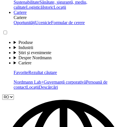
Sustenabilitate
Sănătate, siguranță, mediu,
calitate
Logistică
Istoric
Locații
Cariere
Cariere
Oportunități
Ucenicie
Formular de cerere
Produse
Industrii
Știri și evenimente
Despre Nordmann
Cariere
Favorite
Rezultat căutare
Nordmann Lab+
Guvernanță corporativă
Persoană de
contact
Locații
Descărcări