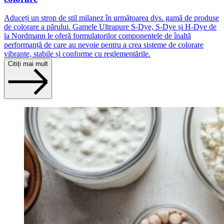
Aduceți un strop de stil milanez în următoarea dvs. gamă de produse
de colorare a părului. Gamele Ultrapure S‑Dye, S‑Dye și H‑Dye de
la Nordmann le oferă formulatorilor componentele de înaltă
performanță de care au nevoie pentru a crea sisteme de colorare
vibrante, stabile și conforme cu reglementările.
Citiți mai mult