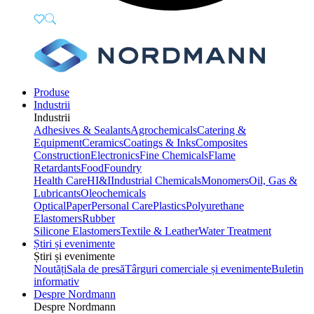
Produse
Industrii
Industrii
Adhesives & Sealants
Agrochemicals
Catering &
Equipment
Ceramics
Coatings & Inks
Composites
Construction
Electronics
Fine Chemicals
Flame
Retardants
Food
Foundry
Health Care
HI&I
Industrial Chemicals
Monomers
Oil, Gas &
Lubricants
Oleochemicals
Optical
Paper
Personal Care
Plastics
Polyurethane
Elastomers
Rubber
Silicone Elastomers
Textile & Leather
Water Treatment
Știri și evenimente
Știri și evenimente
Noutăți
Sala de presă
Târguri comerciale și evenimente
Buletin
informativ
Despre Nordmann
Despre Nordmann