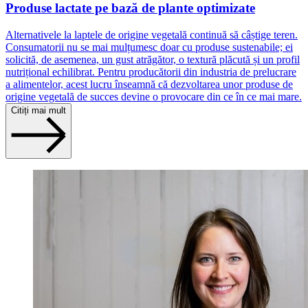
Produse lactate pe bază de plante optimizate
Alternativele la laptele de origine vegetală continuă să câștige teren.
Consumatorii nu se mai mulțumesc doar cu produse sustenabile; ei
solicită, de asemenea, un gust atrăgător, o textură plăcută și un profil
nutrițional echilibrat. Pentru producătorii din industria de prelucrare
a alimentelor, acest lucru înseamnă că dezvoltarea unor produse de
origine vegetală de succes devine o provocare din ce în ce mai mare.
Citiți mai mult