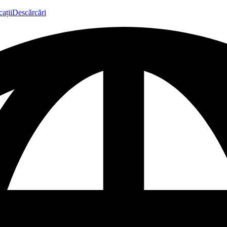
ații
Descărcări