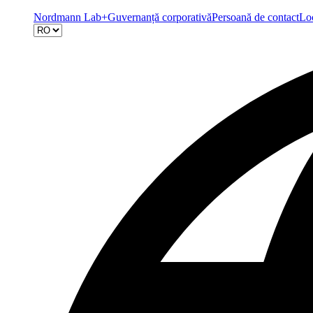
Nordmann Lab+
Guvernanță corporativă
Persoană de contact
Loc