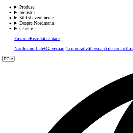
Produse
Industrii
Știri și evenimente
Despre Nordmann
Cariere
Favorite
Rezultat căutare
Nordmann Lab+
Guvernanță corporativă
Persoană de contact
Loc