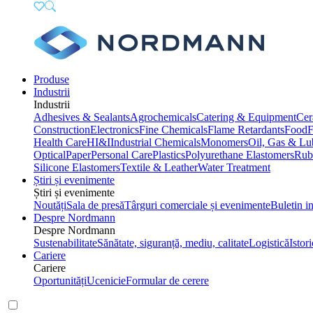
Produse
Industrii
Industrii
Adhesives & Sealants
Agrochemicals
Catering & Equipment
Cer
Construction
Electronics
Fine Chemicals
Flame Retardants
Food
F
Health Care
HI&I
Industrial Chemicals
Monomers
Oil, Gas & Lu
Optical
Paper
Personal Care
Plastics
Polyurethane Elastomers
Rub
Silicone Elastomers
Textile & Leather
Water Treatment
Știri și evenimente
Știri și evenimente
Noutăți
Sala de presă
Târguri comerciale și evenimente
Buletin i
Despre Nordmann
Despre Nordmann
Sustenabilitate
Sănătate, siguranță, mediu, calitate
Logistică
Istori
Cariere
Cariere
Oportunități
Ucenicie
Formular de cerere