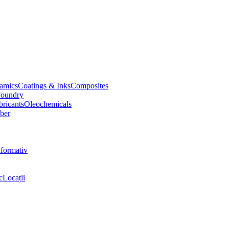
amics
Coatings & Inks
Composites
oundry
bricants
Oleochemicals
ber
nformativ
c
Locații