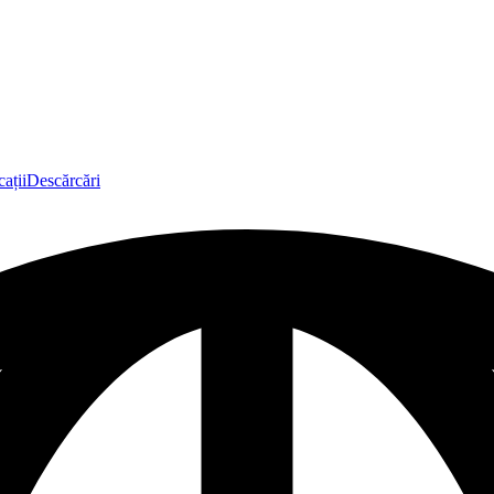
ații
Descărcări