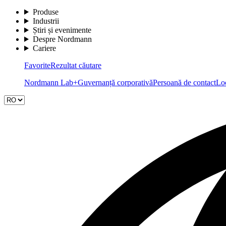
Produse
Industrii
Știri și evenimente
Despre Nordmann
Cariere
Favorite
Rezultat căutare
Nordmann Lab+
Guvernanță corporativă
Persoană de contact
Loc