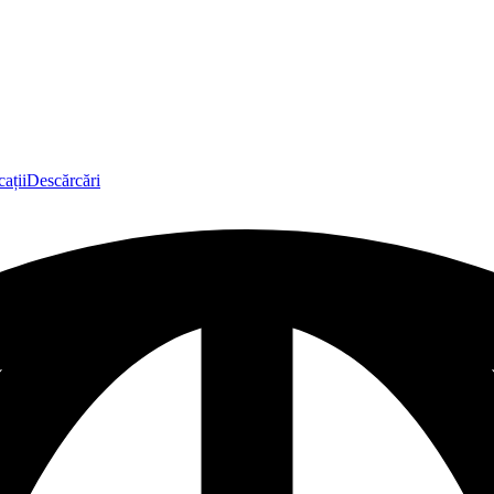
ații
Descărcări