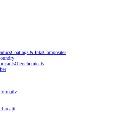
amics
Coatings & Inks
Composites
oundry
bricants
Oleochemicals
ber
nformativ
c
Locații