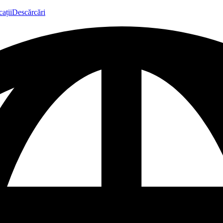
ații
Descărcări