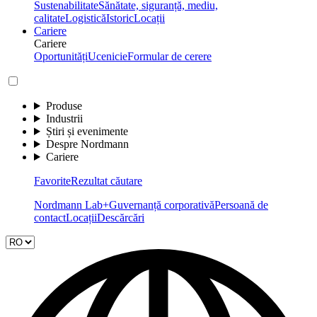
Sustenabilitate
Sănătate, siguranță, mediu,
calitate
Logistică
Istoric
Locații
Cariere
Cariere
Oportunități
Ucenicie
Formular de cerere
Produse
Industrii
Știri și evenimente
Despre Nordmann
Cariere
Favorite
Rezultat căutare
Nordmann Lab+
Guvernanță corporativă
Persoană de
contact
Locații
Descărcări