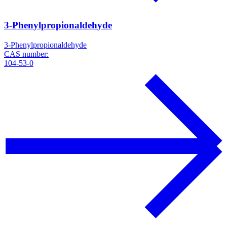
3-Phenylpropionaldehyde
3-Phenylpropionaldehyde
CAS number:
104-53-0