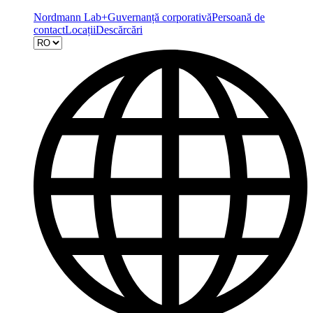
Nordmann Lab+
Guvernanță corporativă
Persoană de
contact
Locații
Descărcări