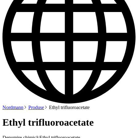
Nordmann
Produse
Ethyl trifluoroacetate
Ethyl trifluoroacetate
Denumire chimică:
Ethyl trifluoroacetate