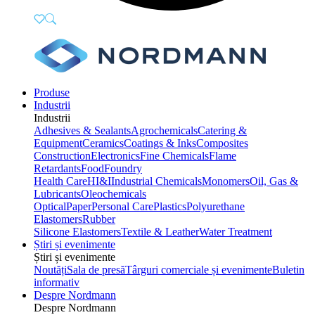
Produse
Industrii
Industrii
Adhesives & Sealants
Agrochemicals
Catering &
Equipment
Ceramics
Coatings & Inks
Composites
Construction
Electronics
Fine Chemicals
Flame
Retardants
Food
Foundry
Health Care
HI&I
Industrial Chemicals
Monomers
Oil, Gas &
Lubricants
Oleochemicals
Optical
Paper
Personal Care
Plastics
Polyurethane
Elastomers
Rubber
Silicone Elastomers
Textile & Leather
Water Treatment
Știri și evenimente
Știri și evenimente
Noutăți
Sala de presă
Târguri comerciale și evenimente
Buletin
informativ
Despre Nordmann
Despre Nordmann