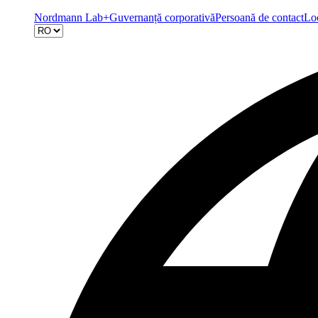
Nordmann Lab+
Guvernanță corporativă
Persoană de contact
Loc