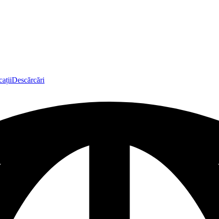
ații
Descărcări