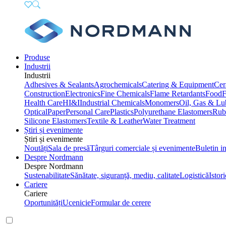
Produse
Industrii
Industrii
Adhesives & Sealants
Agrochemicals
Catering & Equipment
Cer
Construction
Electronics
Fine Chemicals
Flame Retardants
Food
F
Health Care
HI&I
Industrial Chemicals
Monomers
Oil, Gas & Lu
Optical
Paper
Personal Care
Plastics
Polyurethane Elastomers
Rub
Silicone Elastomers
Textile & Leather
Water Treatment
Știri și evenimente
Știri și evenimente
Noutăți
Sala de presă
Târguri comerciale și evenimente
Buletin i
Despre Nordmann
Despre Nordmann
Sustenabilitate
Sănătate, siguranță, mediu, calitate
Logistică
Istori
Cariere
Cariere
Oportunități
Ucenicie
Formular de cerere