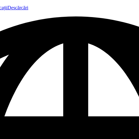
ații
Descărcări