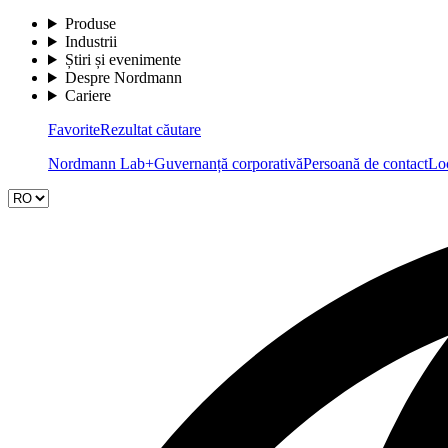
Produse
Industrii
Știri și evenimente
Despre Nordmann
Cariere
Favorite
Rezultat căutare
Nordmann Lab+
Guvernanță corporativă
Persoană de contact
Loc