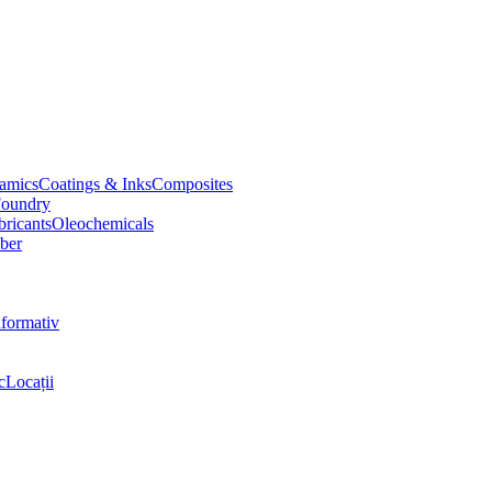
amics
Coatings & Inks
Composites
oundry
bricants
Oleochemicals
ber
nformativ
c
Locații