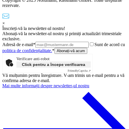
Copyright © 2025 Nordmann, Rassmann GmbH. Toate drepturile
rezervate.
×
Înscrieți-vă la newsletter-ul nostru!
Abonați-vă la newsletter-ul nostru și primiți actualizări trimestriale
exclusive.
Adresă de e-mail*
Sunt de acord cu
politica de confidențialitate.
*
Verificare anti-robot
Click pentru a începe verificarea
Friendly
Captcha ⇗
Vă mulțumim pentru înregistrare. V-am trimis un e-mail pentru a vă
confirma adresa de e-mail.
Mai multe informații despre newsletter-ul nostru