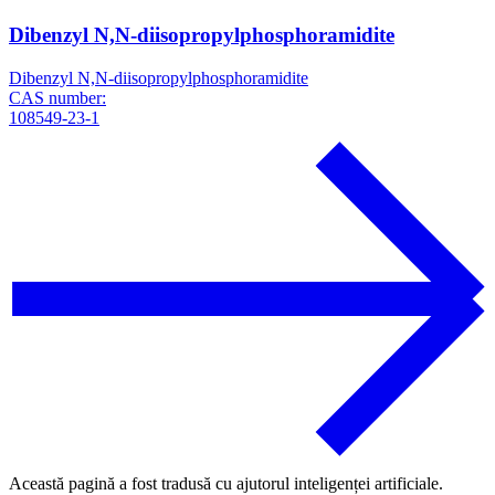
Dibenzyl N,N-diisopropylphosphoramidite
Dibenzyl N,N-diisopropylphosphoramidite
CAS number:
108549-23-1
Această pagină a fost tradusă cu ajutorul inteligenței artificiale.