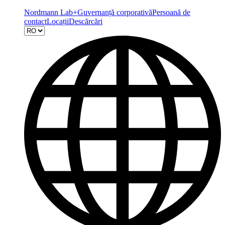
Nordmann Lab+
Guvernanță corporativă
Persoană de
contact
Locații
Descărcări