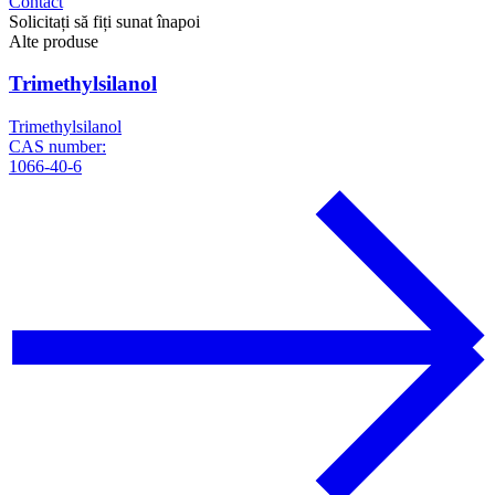
Contact
Solicitați să fiți sunat înapoi
Alte produse
Trimethylsilanol
Trimethylsilanol
CAS number:
1066-40-6