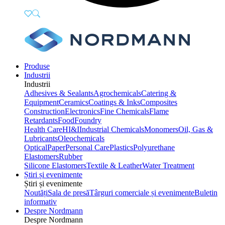
Produse
Industrii
Industrii
Adhesives & Sealants
Agrochemicals
Catering &
Equipment
Ceramics
Coatings & Inks
Composites
Construction
Electronics
Fine Chemicals
Flame
Retardants
Food
Foundry
Health Care
HI&I
Industrial Chemicals
Monomers
Oil, Gas &
Lubricants
Oleochemicals
Optical
Paper
Personal Care
Plastics
Polyurethane
Elastomers
Rubber
Silicone Elastomers
Textile & Leather
Water Treatment
Știri și evenimente
Știri și evenimente
Noutăți
Sala de presă
Târguri comerciale și evenimente
Buletin
informativ
Despre Nordmann
Despre Nordmann