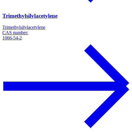
Trimethylsilylacetylene
Trimethylsilylacetylene
CAS number:
1066-54-2