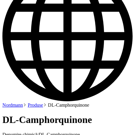
Nordmann
Produse
DL-Camphorquinone
DL-Camphorquinone
Denumire chimică:
DL-Camphorquinone