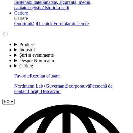
Sustenabilitate
Sănătate, siguranță, mediu,
calitate
Logistică
Istoric
Locații
Cariere
Cariere
Oportunități
Ucenicie
Formular de cerere
Produse
Industrii
Știri și evenimente
Despre Nordmann
Cariere
Favorite
Rezultat căutare
Nordmann Lab+
Guvernanță corporativă
Persoană de
contact
Locații
Descărcări