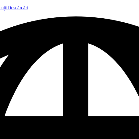
ații
Descărcări