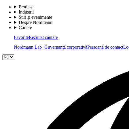
Produse
Industrii
Știri și evenimente
Despre Nordmann
Cariere
Favorite
Rezultat căutare
Nordmann Lab+
Guvernanță corporativă
Persoană de contact
Loc