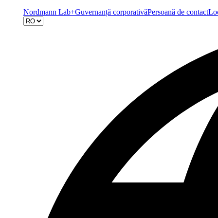
Nordmann Lab+
Guvernanță corporativă
Persoană de contact
Loc