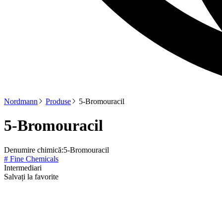
Nordmann
Produse
5-Bromouracil
5-Bromouracil
Denumire chimică:
5-Bromouracil
# Fine Chemicals
Intermediari
Salvați la favorite