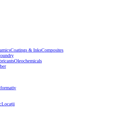
amics
Coatings & Inks
Composites
oundry
bricants
Oleochemicals
ber
nformativ
c
Locații