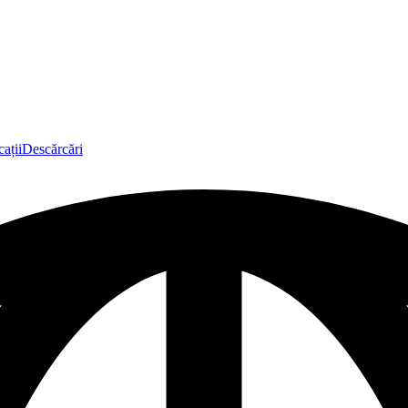
ații
Descărcări