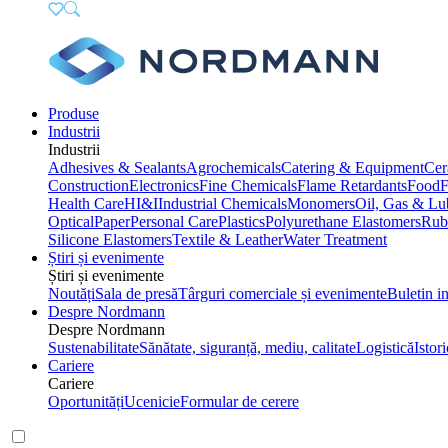
Produse
Industrii
Industrii
Adhesives & Sealants
Agrochemicals
Catering & Equipment
Cer
Construction
Electronics
Fine Chemicals
Flame Retardants
Food
F
Health Care
HI&I
Industrial Chemicals
Monomers
Oil, Gas & Lu
Optical
Paper
Personal Care
Plastics
Polyurethane Elastomers
Rub
Silicone Elastomers
Textile & Leather
Water Treatment
Știri și evenimente
Știri și evenimente
Noutăți
Sala de presă
Târguri comerciale și evenimente
Buletin i
Despre Nordmann
Despre Nordmann
Sustenabilitate
Sănătate, siguranță, mediu, calitate
Logistică
Istori
Cariere
Cariere
Oportunități
Ucenicie
Formular de cerere