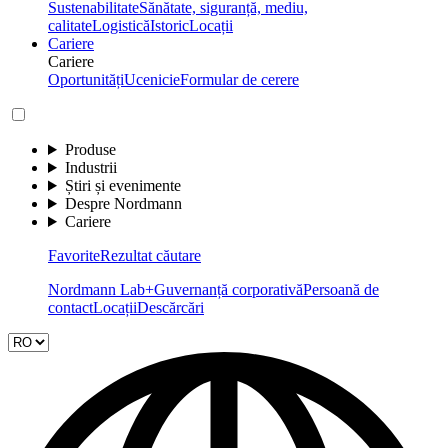
Sustenabilitate
Sănătate, siguranță, mediu,
calitate
Logistică
Istoric
Locații
Cariere
Cariere
Oportunități
Ucenicie
Formular de cerere
Produse
Industrii
Știri și evenimente
Despre Nordmann
Cariere
Favorite
Rezultat căutare
Nordmann Lab+
Guvernanță corporativă
Persoană de
contact
Locații
Descărcări