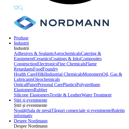
Produse
Industrii
Industrii
Adhesives & Sealants
Agrochemicals
Catering &
Equipment
Ceramics
Coatings & Inks
Composites
Construction
Electronics
Fine Chemicals
Flame
Retardants
Food
Foundry
Health Care
HI&I
Industrial Chemicals
Monomers
Oil, Gas &
Lubricants
Oleochemicals
Optical
Paper
Personal Care
Plastics
Polyurethane
Elastomers
Rubber
Silicone Elastomers
Textile & Leather
Water Treatment
Știri și evenimente
Știri și evenimente
Noutăți
Sala de presă
Târguri comerciale și evenimente
Buletin
informativ
Despre Nordmann
Despre Nordmann