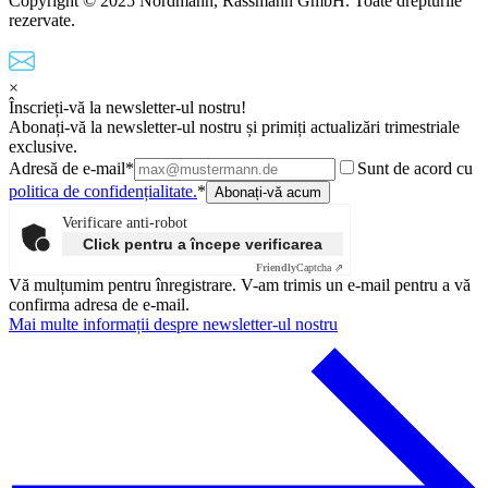
Copyright © 2025 Nordmann, Rassmann GmbH. Toate drepturile
rezervate.
×
Înscrieți-vă la newsletter-ul nostru!
Abonați-vă la newsletter-ul nostru și primiți actualizări trimestriale
exclusive.
Adresă de e-mail*
Sunt de acord cu
politica de confidențialitate.
*
Verificare anti-robot
Click pentru a începe verificarea
Friendly
Captcha ⇗
Vă mulțumim pentru înregistrare. V-am trimis un e-mail pentru a vă
confirma adresa de e-mail.
Mai multe informații despre newsletter-ul nostru