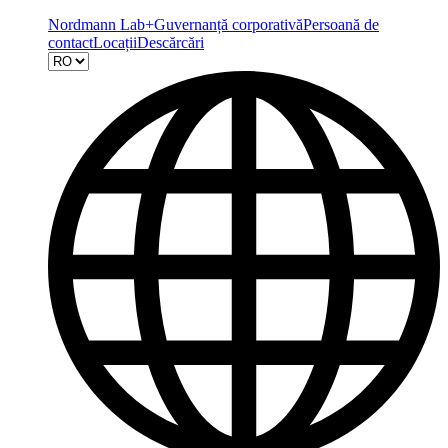
Nordmann Lab+
Guvernanță corporativă
Persoană de
contact
Locații
Descărcări