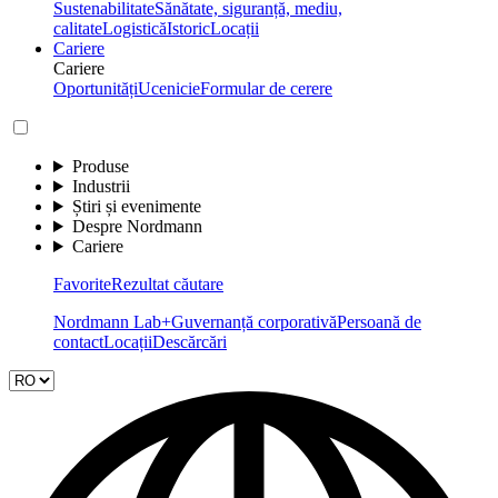
Sustenabilitate
Sănătate, siguranță, mediu,
calitate
Logistică
Istoric
Locații
Cariere
Cariere
Oportunități
Ucenicie
Formular de cerere
Produse
Industrii
Știri și evenimente
Despre Nordmann
Cariere
Favorite
Rezultat căutare
Nordmann Lab+
Guvernanță corporativă
Persoană de
contact
Locații
Descărcări