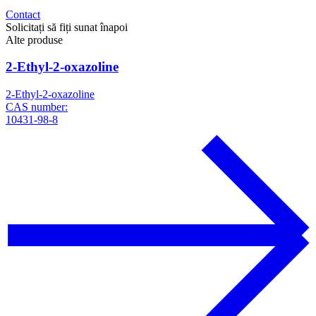
Contact
Solicitați să fiți sunat înapoi
Alte produse
2-Ethyl-2-oxazoline
2-Ethyl-2-oxazoline
CAS number:
10431-98-8