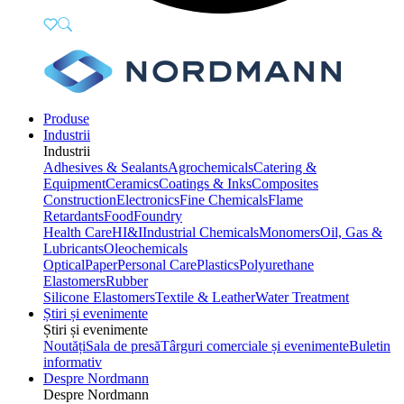
Produse
Industrii
Industrii
Adhesives & Sealants
Agrochemicals
Catering &
Equipment
Ceramics
Coatings & Inks
Composites
Construction
Electronics
Fine Chemicals
Flame
Retardants
Food
Foundry
Health Care
HI&I
Industrial Chemicals
Monomers
Oil, Gas &
Lubricants
Oleochemicals
Optical
Paper
Personal Care
Plastics
Polyurethane
Elastomers
Rubber
Silicone Elastomers
Textile & Leather
Water Treatment
Știri și evenimente
Știri și evenimente
Noutăți
Sala de presă
Târguri comerciale și evenimente
Buletin
informativ
Despre Nordmann
Despre Nordmann