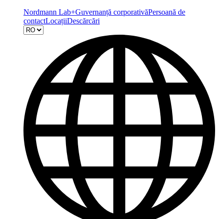
Nordmann Lab+
Guvernanță corporativă
Persoană de
contact
Locații
Descărcări