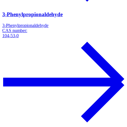
3-Phenylpropionaldehyde
3-Phenylpropionaldehyde
CAS number:
104-53-0