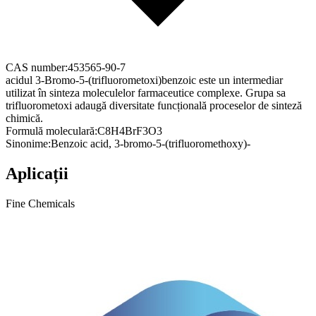
CAS number:
453565-90-7
acidul 3-Bromo-5-(trifluorometoxi)benzoic este un intermediar
utilizat în sinteza moleculelor farmaceutice complexe. Grupa sa
trifluorometoxi adaugă diversitate funcțională proceselor de sinteză
chimică.
Formulă moleculară:
C8H4BrF3O3
Sinonime:
Benzoic acid, 3-bromo-5-(trifluoromethoxy)-
Aplicații
Fine Chemicals