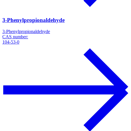
3-Phenylpropionaldehyde
3-Phenylpropionaldehyde
CAS number:
104-53-0