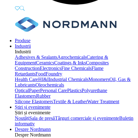
Produse
Industrii
Industrii
Adhesives & Sealants
Agrochemicals
Catering &
Equipment
Ceramics
Coatings & Inks
Composites
Construction
Electronics
Fine Chemicals
Flame
Retardants
Food
Foundry
Health Care
HI&I
Industrial Chemicals
Monomers
Oil, Gas &
Lubricants
Oleochemicals
Optical
Paper
Personal Care
Plastics
Polyurethane
Elastomers
Rubber
Silicone Elastomers
Textile & Leather
Water Treatment
Știri și evenimente
Știri și evenimente
Noutăți
Sala de presă
Târguri comerciale și evenimente
Buletin
informativ
Despre Nordmann
Despre Nordmann