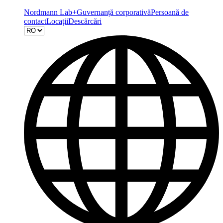
Nordmann Lab+
Guvernanță corporativă
Persoană de
contact
Locații
Descărcări