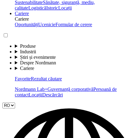
Sustenabilitate
Sănătate, siguranță, mediu,
calitate
Logistică
Istoric
Locații
Cariere
Cariere
Oportunități
Ucenicie
Formular de cerere
Produse
Industrii
Știri și evenimente
Despre Nordmann
Cariere
Favorite
Rezultat căutare
Nordmann Lab+
Guvernanță corporativă
Persoană de
contact
Locații
Descărcări