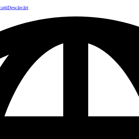
ații
Descărcări