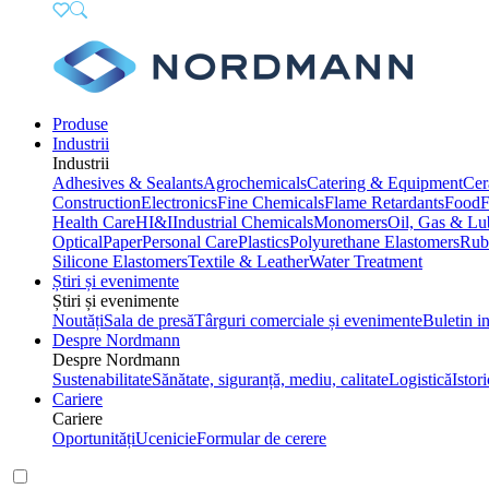
Produse
Industrii
Industrii
Adhesives & Sealants
Agrochemicals
Catering & Equipment
Cer
Construction
Electronics
Fine Chemicals
Flame Retardants
Food
F
Health Care
HI&I
Industrial Chemicals
Monomers
Oil, Gas & Lu
Optical
Paper
Personal Care
Plastics
Polyurethane Elastomers
Rub
Silicone Elastomers
Textile & Leather
Water Treatment
Știri și evenimente
Știri și evenimente
Noutăți
Sala de presă
Târguri comerciale și evenimente
Buletin i
Despre Nordmann
Despre Nordmann
Sustenabilitate
Sănătate, siguranță, mediu, calitate
Logistică
Istori
Cariere
Cariere
Oportunități
Ucenicie
Formular de cerere