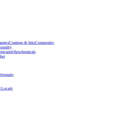
amics
Coatings & Inks
Composites
oundry
bricants
Oleochemicals
ber
nformativ
c
Locații