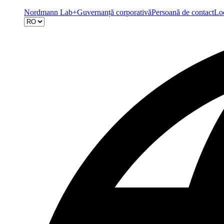
Nordmann Lab+
Guvernanță corporativă
Persoană de contact
Loc