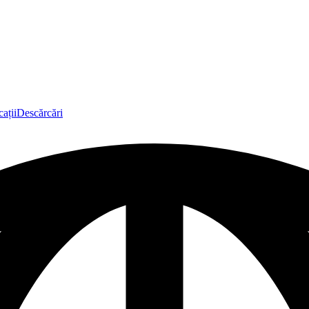
ații
Descărcări