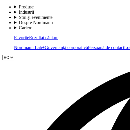
Produse
Industrii
Știri și evenimente
Despre Nordmann
Cariere
Favorite
Rezultat căutare
Nordmann Lab+
Guvernanță corporativă
Persoană de contact
Loc