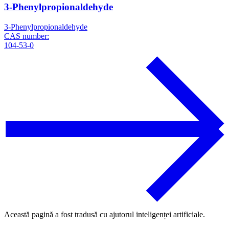
3-Phenylpropionaldehyde
3-Phenylpropionaldehyde
CAS number:
104-53-0
Această pagină a fost tradusă cu ajutorul inteligenței artificiale.