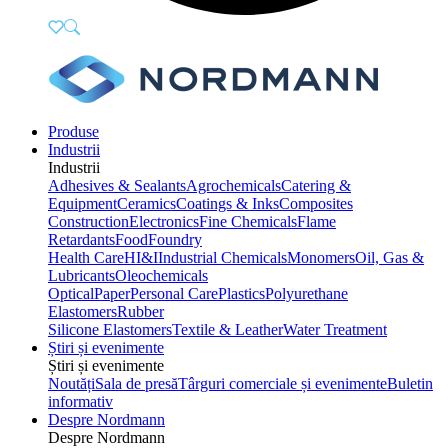
Produse
Industrii
Industrii
Adhesives & Sealants
Agrochemicals
Catering &
Equipment
Ceramics
Coatings & Inks
Composites
Construction
Electronics
Fine Chemicals
Flame
Retardants
Food
Foundry
Health Care
HI&I
Industrial Chemicals
Monomers
Oil, Gas &
Lubricants
Oleochemicals
Optical
Paper
Personal Care
Plastics
Polyurethane
Elastomers
Rubber
Silicone Elastomers
Textile & Leather
Water Treatment
Știri și evenimente
Știri și evenimente
Noutăți
Sala de presă
Târguri comerciale și evenimente
Buletin
informativ
Despre Nordmann
Despre Nordmann