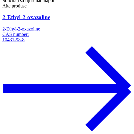
Solicitați să fiți sunat înapoi
Alte produse
2-Ethyl-2-oxazoline
2-Ethyl-2-oxazoline
CAS number:
10431-98-8