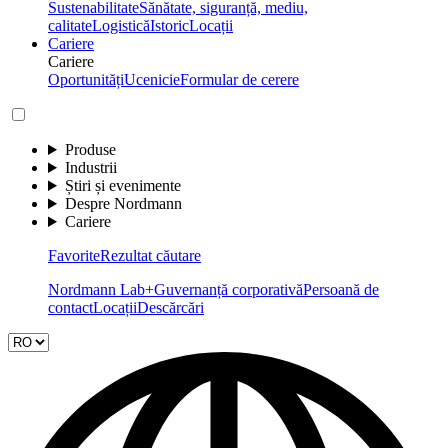
Sustenabilitate
Sănătate, siguranță, mediu,
calitate
Logistică
Istoric
Locații
Cariere
Cariere
Oportunități
Ucenicie
Formular de cerere
Produse
Industrii
Știri și evenimente
Despre Nordmann
Cariere
Favorite
Rezultat căutare
Nordmann Lab+
Guvernanță corporativă
Persoană de
contact
Locații
Descărcări