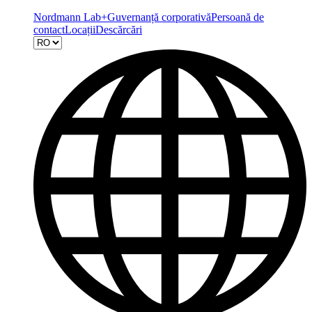
Nordmann Lab+
Guvernanță corporativă
Persoană de
contact
Locații
Descărcări