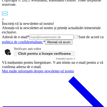
Copyright © 2025 Nordmann, Rassmann GmbH. Toate drepturile
rezervate.
×
Înscrieți-vă la newsletter-ul nostru!
Abonați-vă la newsletter-ul nostru și primiți actualizări trimestriale
exclusive.
Adresă de e-mail*
Sunt de acord cu
politica de confidențialitate.
*
Verificare anti-robot
Click pentru a începe verificarea
Friendly
Captcha ⇗
Vă mulțumim pentru înregistrare. V-am trimis un e-mail pentru a vă
confirma adresa de e-mail.
Mai multe informații despre newsletter-ul nostru