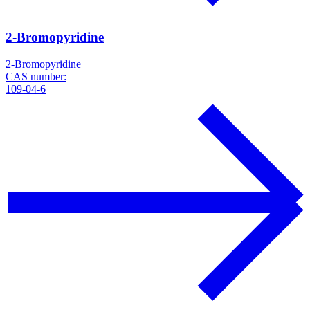
2-Bromopyridine
2-Bromopyridine
CAS number:
109-04-6