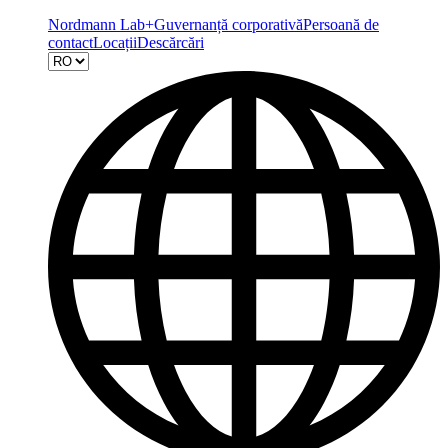
Nordmann Lab+
Guvernanță corporativă
Persoană de
contact
Locații
Descărcări