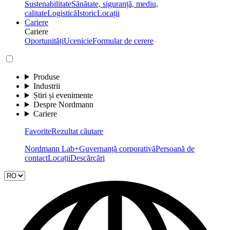
Sustenabilitate
Sănătate, siguranță, mediu,
calitate
Logistică
Istoric
Locații
Cariere
Cariere
Oportunități
Ucenicie
Formular de cerere
Produse
Industrii
Știri și evenimente
Despre Nordmann
Cariere
Favorite
Rezultat căutare
Nordmann Lab+
Guvernanță corporativă
Persoană de
contact
Locații
Descărcări