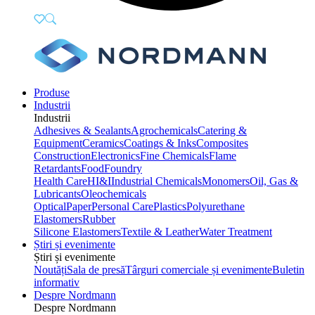
Produse
Industrii
Industrii
Adhesives & Sealants
Agrochemicals
Catering &
Equipment
Ceramics
Coatings & Inks
Composites
Construction
Electronics
Fine Chemicals
Flame
Retardants
Food
Foundry
Health Care
HI&I
Industrial Chemicals
Monomers
Oil, Gas &
Lubricants
Oleochemicals
Optical
Paper
Personal Care
Plastics
Polyurethane
Elastomers
Rubber
Silicone Elastomers
Textile & Leather
Water Treatment
Știri și evenimente
Știri și evenimente
Noutăți
Sala de presă
Târguri comerciale și evenimente
Buletin
informativ
Despre Nordmann
Despre Nordmann