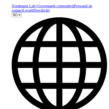
Nordmann Lab+
Guvernanță corporativă
Persoană de
contact
Locații
Descărcări