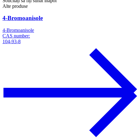
Solicitați să fiți sunat înapoi
Alte produse
4-Bromoanisole
4-Bromoanisole
CAS number:
104-93-8