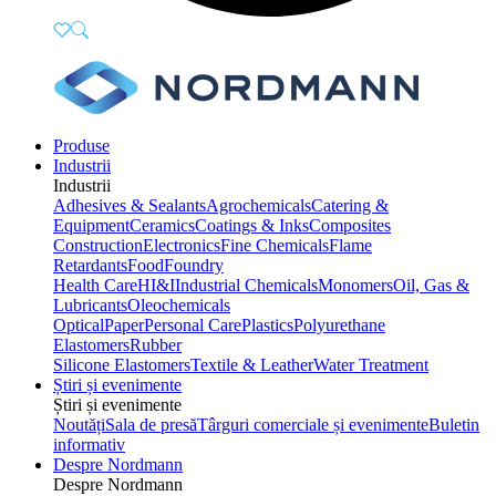
Produse
Industrii
Industrii
Adhesives & Sealants
Agrochemicals
Catering &
Equipment
Ceramics
Coatings & Inks
Composites
Construction
Electronics
Fine Chemicals
Flame
Retardants
Food
Foundry
Health Care
HI&I
Industrial Chemicals
Monomers
Oil, Gas &
Lubricants
Oleochemicals
Optical
Paper
Personal Care
Plastics
Polyurethane
Elastomers
Rubber
Silicone Elastomers
Textile & Leather
Water Treatment
Știri și evenimente
Știri și evenimente
Noutăți
Sala de presă
Târguri comerciale și evenimente
Buletin
informativ
Despre Nordmann
Despre Nordmann