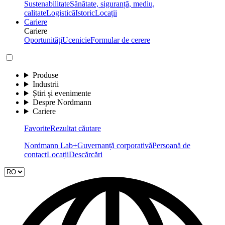
Sustenabilitate
Sănătate, siguranță, mediu,
calitate
Logistică
Istoric
Locații
Cariere
Cariere
Oportunități
Ucenicie
Formular de cerere
Produse
Industrii
Știri și evenimente
Despre Nordmann
Cariere
Favorite
Rezultat căutare
Nordmann Lab+
Guvernanță corporativă
Persoană de
contact
Locații
Descărcări