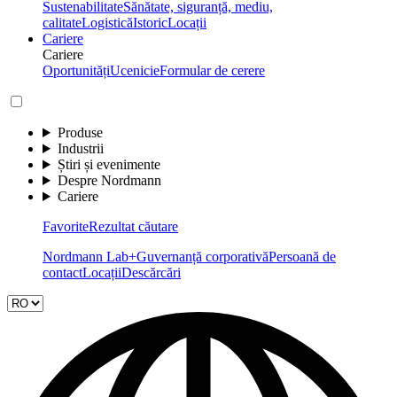
Sustenabilitate
Sănătate, siguranță, mediu,
calitate
Logistică
Istoric
Locații
Cariere
Cariere
Oportunități
Ucenicie
Formular de cerere
Produse
Industrii
Știri și evenimente
Despre Nordmann
Cariere
Favorite
Rezultat căutare
Nordmann Lab+
Guvernanță corporativă
Persoană de
contact
Locații
Descărcări