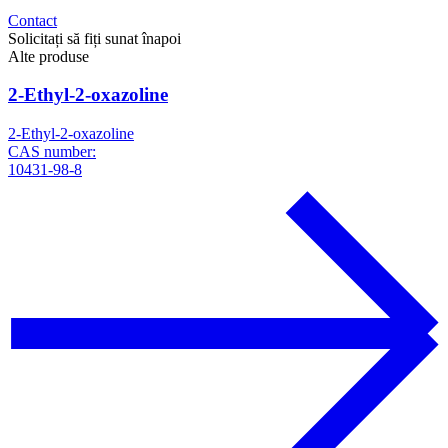
Contact
Solicitați să fiți sunat înapoi
Alte produse
2-Ethyl-2-oxazoline
2-Ethyl-2-oxazoline
CAS number:
10431-98-8