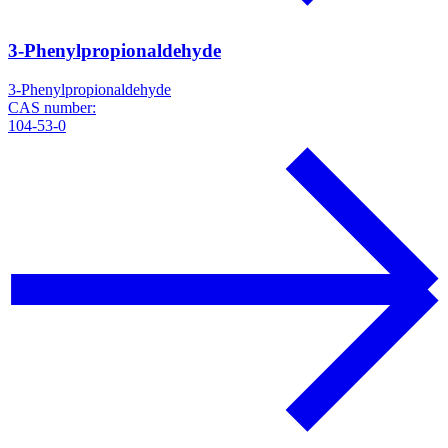
3-Phenylpropionaldehyde
3-Phenylpropionaldehyde
CAS number:
104-53-0