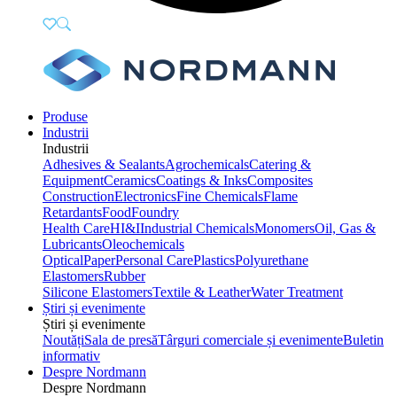
Produse
Industrii
Industrii
Adhesives & Sealants
Agrochemicals
Catering &
Equipment
Ceramics
Coatings & Inks
Composites
Construction
Electronics
Fine Chemicals
Flame
Retardants
Food
Foundry
Health Care
HI&I
Industrial Chemicals
Monomers
Oil, Gas &
Lubricants
Oleochemicals
Optical
Paper
Personal Care
Plastics
Polyurethane
Elastomers
Rubber
Silicone Elastomers
Textile & Leather
Water Treatment
Știri și evenimente
Știri și evenimente
Noutăți
Sala de presă
Târguri comerciale și evenimente
Buletin
informativ
Despre Nordmann
Despre Nordmann