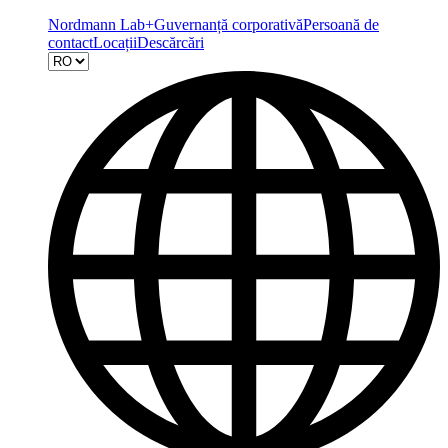
Nordmann Lab+
Guvernanță corporativă
Persoană de
contact
Locații
Descărcări