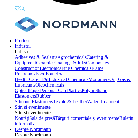
Produse
Industrii
Industrii
Adhesives & Sealants
Agrochemicals
Catering &
Equipment
Ceramics
Coatings & Inks
Composites
Construction
Electronics
Fine Chemicals
Flame
Retardants
Food
Foundry
Health Care
HI&I
Industrial Chemicals
Monomers
Oil, Gas &
Lubricants
Oleochemicals
Optical
Paper
Personal Care
Plastics
Polyurethane
Elastomers
Rubber
Silicone Elastomers
Textile & Leather
Water Treatment
Știri și evenimente
Știri și evenimente
Noutăți
Sala de presă
Târguri comerciale și evenimente
Buletin
informativ
Despre Nordmann
Despre Nordmann