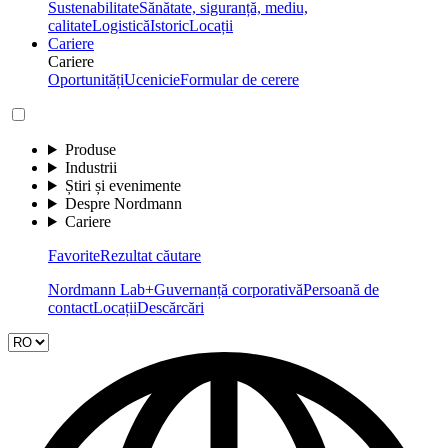
Sustenabilitate
Sănătate, siguranță, mediu,
calitate
Logistică
Istoric
Locații
Cariere
Cariere
Oportunități
Ucenicie
Formular de cerere
Produse
Industrii
Știri și evenimente
Despre Nordmann
Cariere
Favorite
Rezultat căutare
Nordmann Lab+
Guvernanță corporativă
Persoană de
contact
Locații
Descărcări