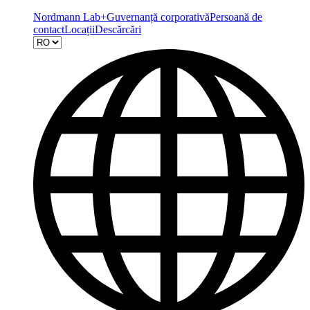
Nordmann Lab+
Guvernanță corporativă
Persoană de
contact
Locații
Descărcări