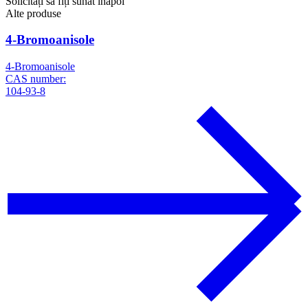
Solicitați să fiți sunat înapoi
Alte produse
4-Bromoanisole
4-Bromoanisole
CAS number:
104-93-8