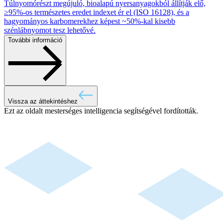
Túlnyomórészt megújuló, bioalapú nyersanyagokból állítják elő,
≥95%-os természetes eredet indexet ér el (ISO 16128), és a
hagyományos karbomerekhez képest ~50%-kal kisebb
szénlábnyomot tesz lehetővé.
További információ
Vissza az áttekintéshez
Ezt az oldalt mesterséges intelligencia segítségével fordították.