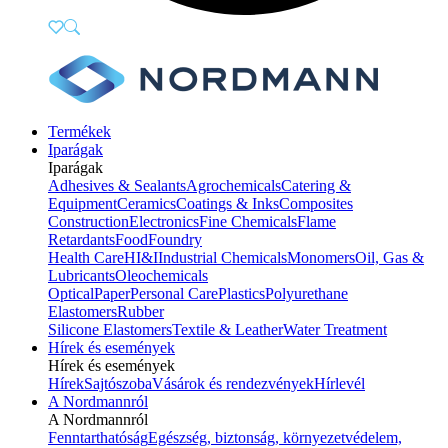
Termékek
Iparágak
Iparágak
Adhesives & Sealants
Agrochemicals
Catering &
Equipment
Ceramics
Coatings & Inks
Composites
Construction
Electronics
Fine Chemicals
Flame
Retardants
Food
Foundry
Health Care
HI&I
Industrial Chemicals
Monomers
Oil, Gas &
Lubricants
Oleochemicals
Optical
Paper
Personal Care
Plastics
Polyurethane
Elastomers
Rubber
Silicone Elastomers
Textile & Leather
Water Treatment
Hírek és események
Hírek és események
Hírek
Sajtószoba
Vásárok és rendezvények
Hírlevél
A Nordmannról
A Nordmannról
Fenntarthatóság
Egészség, biztonság, környezetvédelem,