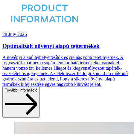
28 July 2026
Optimalizált növényi alapú tejtermékek
A növényi alapú tejhelyettesítők egyre nagyobb teret nyernek. A
fogyasztók már nem csupán fenntartható termékeket várnak el,
hanem vonzó ízt, kellemes állagot és kiegyensúlyozott tápérték-
összetételt is igényelnek. Az élelmiszer-feldolgozóiparban működő
gyártók számára ez azt jelenti, hogy a sikeres növényi alapú
termékek kifejlesztése egyre nagyobb kihívást jelent.
További információ