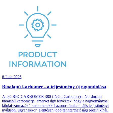
8 June 2026
Bioalapú karbomer - a teljesítmény újragondolása
A TC-BIO-CARBOMER 380 (INCI: Carbomer) a Nordmann
bioalapú karbomerje, amelyet úgy terveztek, hogy a hagyományos
kőolajszármazékú karbomerekkel azonos funkcionális teljesítményt
nyújtson, ugyanakkor jelentősen jobb fenntarthatósági profilt kínál.