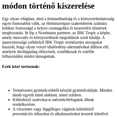
módon történő kiszerelése
Egy olyan világban, ahol a fenntarthatóság és a környezettudatosság
egyre fontosabbá válik, az élelmiszeripari szakemberek számára
kritikus fontosságú a helyes csomagolási és kiszerelési döntések
meghozatala. Itt lép a Nordmann partnere, az IBK Tropic a képbe,
amely innovatív és környezetbarát megoldások sorát kínálja. A
spanyolországi székhelyű IBK Tropic természetes anyagokat
használ, hogy olyan vonzó tálalóedény-alternatívákat állítson elő,
amelyek ökológiailag előnyösek, esztétikusak és sokféle
felhasználási módot támogatnak.
Ezek közé tartoznak:
Természetes gyümölcsökből készült gyümölcshéjak. Minden
darab egyedi mind alakban, mind színben.
Különböző szabványos méretek/térfogatok állnak
rendelkezésre.
A vízszintes vagy függőleges vágások különböző
prezentációs stílusokat és alkalmazásokat tesznek lehetővé.