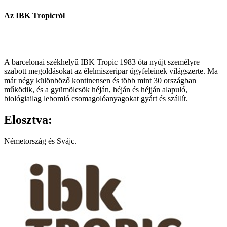
Az IBK Tropicról
A barcelonai székhelyű IBK Tropic 1983 óta nyújt személyre
szabott megoldásokat az élelmiszeripar ügyfeleinek világszerte. Ma
már négy különböző kontinensen és több mint 30 országban
működik, és a gyümölcsök héján, héján és héjján alapuló,
biológiailag lebomló csomagolóanyagokat gyárt és szállít.
Elosztva:
Németország és Svájc.