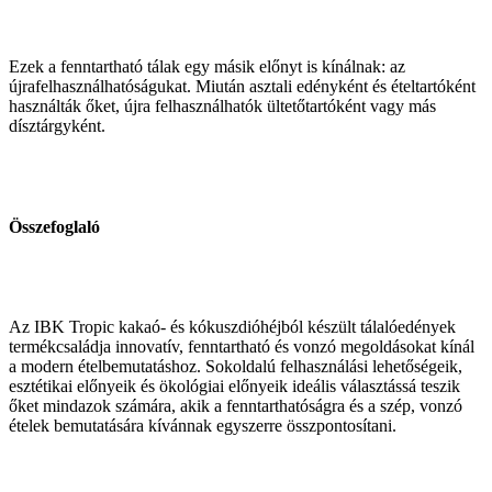
Ezek a fenntartható tálak egy másik előnyt is kínálnak: az
újrafelhasználhatóságukat. Miután asztali edényként és ételtartóként
használták őket, újra felhasználhatók ültetőtartóként vagy más
dísztárgyként.
Összefoglaló
Az IBK Tropic kakaó- és kókuszdióhéjból készült tálalóedények
termékcsaládja innovatív, fenntartható és vonzó megoldásokat kínál
a modern ételbemutatáshoz. Sokoldalú felhasználási lehetőségeik,
esztétikai előnyeik és ökológiai előnyeik ideális választássá teszik
őket mindazok számára, akik a fenntarthatóságra és a szép, vonzó
ételek bemutatására kívánnak egyszerre összpontosítani.