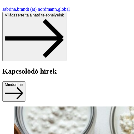
sabrina.brandt (at) nordmann.global
Világszerte található telephelyeink
Kapcsolódó hírek
Minden hír