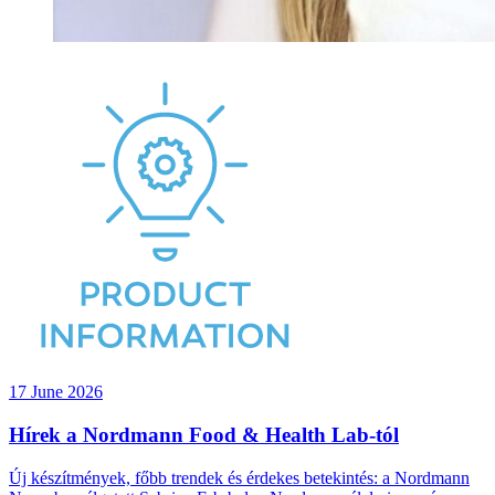
17 June 2026
Hírek a Nordmann Food & Health Lab-tól
Új készítmények, főbb trendek és érdekes betekintés: a Nordmann