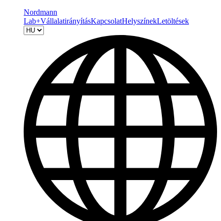
Nordmann
Lab+
Vállalatirányítás
Kapcsolat
Helyszínek
Letöltések