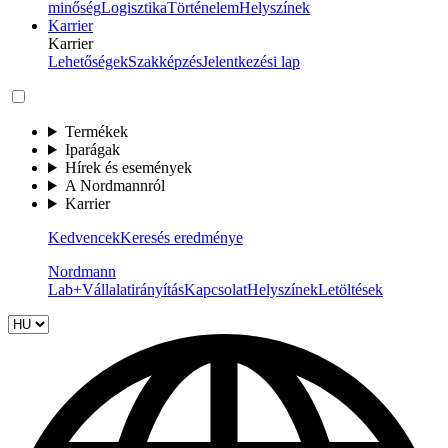
minőség
Logisztika
Történelem
Helyszínek
Karrier
Karrier
Lehetőségek
Szakképzés
Jelentkezési lap
Termékek
Iparágak
Hírek és események
A Nordmannról
Karrier
Kedvencek
Keresés eredménye
Nordmann
Lab+
Vállalatirányítás
Kapcsolat
Helyszínek
Letöltések