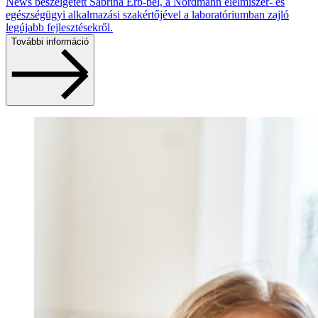
News beszélgetett Sabrina Erb-bel, a Nordmann élelmiszer- és
egészségügyi alkalmazási szakértőjével a laboratóriumban zajló
legújabb fejlesztésekről.
További információ