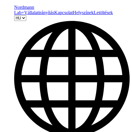
Nordmann
Lab+
Vállalatirányítás
Kapcsolat
Helyszínek
Letöltések