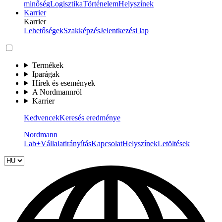
minőség
Logisztika
Történelem
Helyszínek
Karrier
Karrier
Lehetőségek
Szakképzés
Jelentkezési lap
Termékek
Iparágak
Hírek és események
A Nordmannról
Karrier
Kedvencek
Keresés eredménye
Nordmann
Lab+
Vállalatirányítás
Kapcsolat
Helyszínek
Letöltések