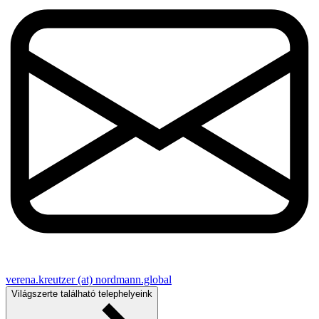
verena.kreutzer (at) nordmann.global
Világszerte található telephelyeink