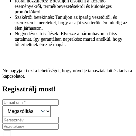
Korai hozzáférés: Értesüljön elsőként a közelgő
eseményekről, termékbevezetésekről és különleges
promóciókról.
Szakértői betekintés: Tanuljon az iparág vezetőitől, és
szerezzen ismereteket, hogy a saját szakterületén mindig az
élen járhasson.
Negyedéves frissítések: Élvezze a háromhavonta friss
tartalmat, így garantáltan naprakész marad anélkül, hogy
túlterheltnek érezné magát.
Ne hagyja ki ezt a lehetőséget, hogy növelje tapasztalatait és tartsa a
kapcsolatot.
Regisztrálj most!