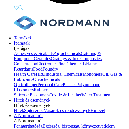
Termékek
Iparágak
Iparágak
Adhesives & Sealants
Agrochemicals
Catering &
Equipment
Ceramics
Coatings & Inks
Composites
Construction
Electronics
Fine Chemicals
Flame
Retardants
Food
Foundry
Health Care
HI&I
Industrial Chemicals
Monomers
Oil, Gas &
Lubricants
Oleochemicals
Optical
Paper
Personal Care
Plastics
Polyurethane
Elastomers
Rubber
Silicone Elastomers
Textile & Leather
Water Treatment
Hírek és események
Hírek és események
Hírek
Sajtószoba
Vásárok és rendezvények
Hírlevél
A Nordmannról
A Nordmannról
Fenntarthatóság
Egészség, biztonság, környezetvédelem,