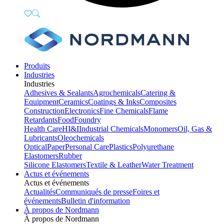
Produits
Industries
Industries
Adhesives & Sealants
Agrochemicals
Catering &
Equipment
Ceramics
Coatings & Inks
Composites
Construction
Electronics
Fine Chemicals
Flame
Retardants
Food
Foundry
Health Care
HI&I
Industrial Chemicals
Monomers
Oil, Gas &
Lubricants
Oleochemicals
Optical
Paper
Personal Care
Plastics
Polyurethane
Elastomers
Rubber
Silicone Elastomers
Textile & Leather
Water Treatment
Actus et événements
Actus et événements
Actualités
Communiqués de presse
Foires et
événements
Bulletin d'information
À propos de Nordmann
À propos de Nordmann