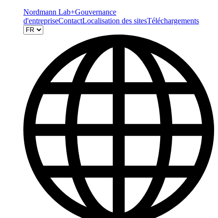
Nordmann Lab+
Gouvernance
d'entreprise
Contact
Localisation des sites
Téléchargements