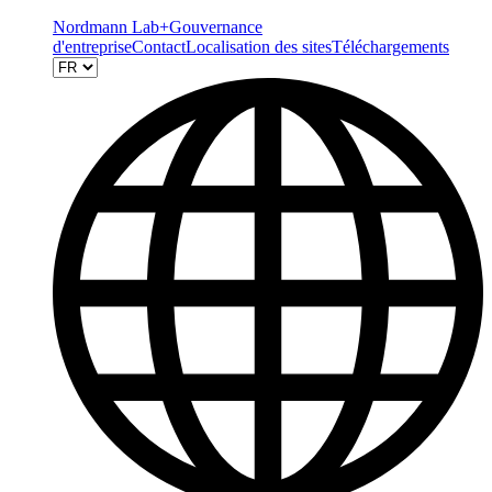
Nordmann Lab+
Gouvernance
d'entreprise
Contact
Localisation des sites
Téléchargements