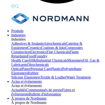
Produits
Industries
Industries
Adhesives & Sealants
Agrochemicals
Catering &
Equipment
Ceramics
Coatings & Inks
Composites
Construction
Electronics
Fine Chemicals
Flame
Retardants
Food
Foundry
Health Care
HI&I
Industrial Chemicals
Monomers
Oil, Gas &
Lubricants
Oleochemicals
Optical
Paper
Personal Care
Plastics
Polyurethane
Elastomers
Rubber
Silicone Elastomers
Textile & Leather
Water Treatment
Actus et événements
Actus et événements
Actualités
Communiqués de presse
Foires et
événements
Bulletin d'information
À propos de Nordmann
À propos de Nordmann