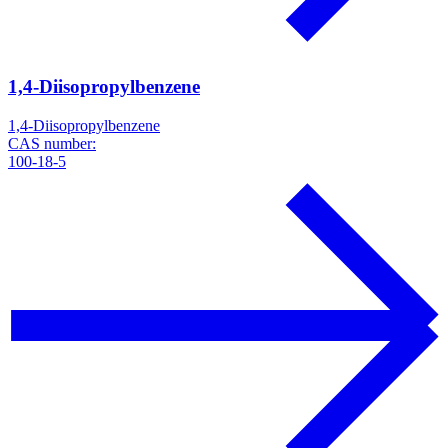
1,4-Diisopropylbenzene
1,4-Diisopropylbenzene
CAS number:
100-18-5