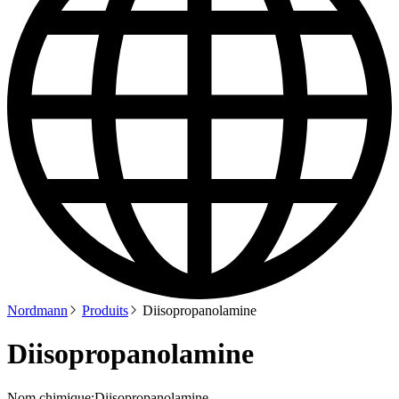
Nordmann
Produits
Diisopropanolamine
Diisopropanolamine
Nom chimique:
Diisopropanolamine