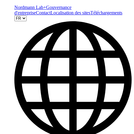
Nordmann Lab+
Gouvernance
d'entreprise
Contact
Localisation des sites
Téléchargements