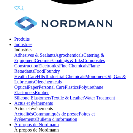
Produits
Industries
Industries
Adhesives & Sealants
Agrochemicals
Catering &
Equipment
Ceramics
Coatings & Inks
Composites
Construction
Electronics
Fine Chemicals
Flame
Retardants
Food
Foundry
Health Care
HI&I
Industrial Chemicals
Monomers
Oil, Gas &
Lubricants
Oleochemicals
Optical
Paper
Personal Care
Plastics
Polyurethane
Elastomers
Rubber
Silicone Elastomers
Textile & Leather
Water Treatment
Actus et événements
Actus et événements
Actualités
Communiqués de presse
Foires et
événements
Bulletin d'information
À propos de Nordmann
À propos de Nordmann