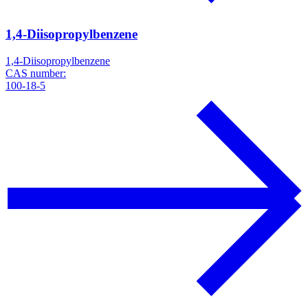
1,4-Diisopropylbenzene
1,4-Diisopropylbenzene
CAS number:
100-18-5