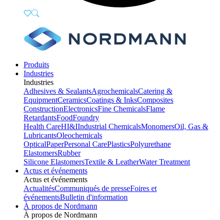
Produits
Industries
Industries
Adhesives & Sealants
Agrochemicals
Catering &
Equipment
Ceramics
Coatings & Inks
Composites
Construction
Electronics
Fine Chemicals
Flame
Retardants
Food
Foundry
Health Care
HI&I
Industrial Chemicals
Monomers
Oil, Gas &
Lubricants
Oleochemicals
Optical
Paper
Personal Care
Plastics
Polyurethane
Elastomers
Rubber
Silicone Elastomers
Textile & Leather
Water Treatment
Actus et événements
Actus et événements
Actualités
Communiqués de presse
Foires et
événements
Bulletin d'information
À propos de Nordmann
À propos de Nordmann