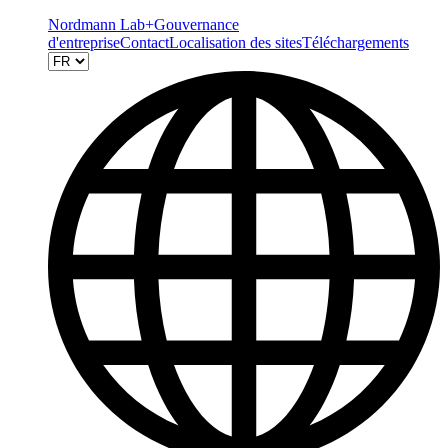
Nordmann Lab+
Gouvernance
d'entreprise
Contact
Localisation des sites
Téléchargements