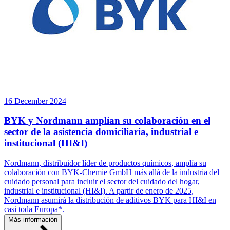
16 December 2024
BYK y Nordmann amplían su colaboración en el
sector de la asistencia domiciliaria, industrial e
institucional (HI&I)
Nordmann, distribuidor líder de productos químicos, amplía su
colaboración con BYK-Chemie GmbH más allá de la industria del
cuidado personal para incluir el sector del cuidado del hogar,
industrial e institucional (HI&I). A partir de enero de 2025,
Nordmann asumirá la distribución de aditivos BYK para HI&I en
casi toda Europa*.
Más información