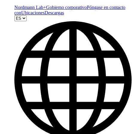
Nordmann Lab+
Gobierno corporativo
Póngase en contacto
con
Ubicaciones
Descargas