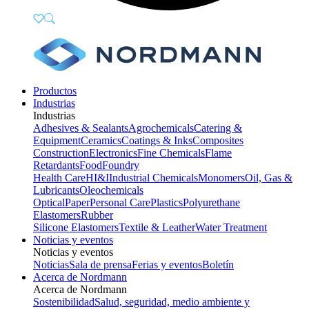
Productos
Industrias
Industrias
Adhesives & Sealants
Agrochemicals
Catering &
Equipment
Ceramics
Coatings & Inks
Composites
Construction
Electronics
Fine Chemicals
Flame
Retardants
Food
Foundry
Health Care
HI&I
Industrial Chemicals
Monomers
Oil, Gas &
Lubricants
Oleochemicals
Optical
Paper
Personal Care
Plastics
Polyurethane
Elastomers
Rubber
Silicone Elastomers
Textile & Leather
Water Treatment
Noticias y eventos
Noticias y eventos
Noticias
Sala de prensa
Ferias y eventos
Boletín
Acerca de Nordmann
Acerca de Nordmann
Sostenibilidad
Salud, seguridad, medio ambiente y