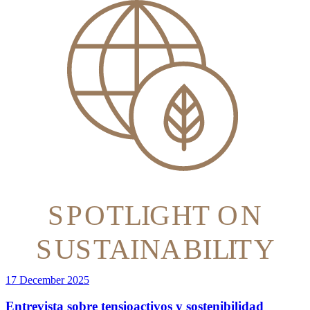
S
P
O
T
L
I
G
H
T
O
N
S
U
S
T
AINA
B
IL
I
T
Y
17 December 2025
Entrevista sobre tensioactivos y sostenibilidad