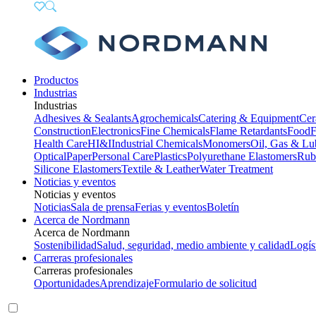
Productos
Industrias
Industrias
Adhesives & Sealants
Agrochemicals
Catering & Equipment
Cer
Construction
Electronics
Fine Chemicals
Flame Retardants
Food
F
Health Care
HI&I
Industrial Chemicals
Monomers
Oil, Gas & Lu
Optical
Paper
Personal Care
Plastics
Polyurethane Elastomers
Rub
Silicone Elastomers
Textile & Leather
Water Treatment
Noticias y eventos
Noticias y eventos
Noticias
Sala de prensa
Ferias y eventos
Boletín
Acerca de Nordmann
Acerca de Nordmann
Sostenibilidad
Salud, seguridad, medio ambiente y calidad
Logís
Carreras profesionales
Carreras profesionales
Oportunidades
Aprendizaje
Formulario de solicitud