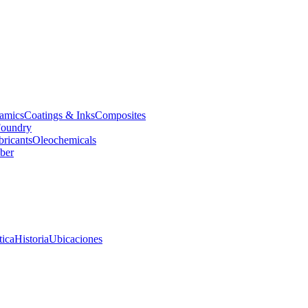
amics
Coatings & Inks
Composites
oundry
bricants
Oleochemicals
ber
tica
Historia
Ubicaciones