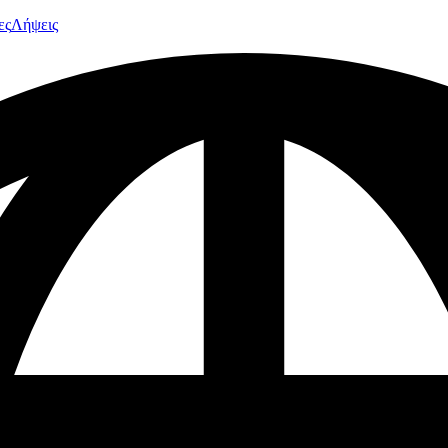
ες
Λήψεις