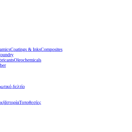
amics
Coatings & Inks
Composites
oundry
bricants
Oleochemicals
ber
ωτικό δελτίο
ική
Ιστορία
Τοποθεσίες