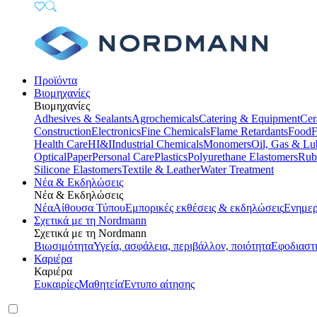
Προϊόντα
Βιομηχανίες
Βιομηχανίες
Adhesives & Sealants
Agrochemicals
Catering & Equipment
Cer
Construction
Electronics
Fine Chemicals
Flame Retardants
Food
F
Health Care
HI&I
Industrial Chemicals
Monomers
Oil, Gas & Lu
Optical
Paper
Personal Care
Plastics
Polyurethane Elastomers
Rub
Silicone Elastomers
Textile & Leather
Water Treatment
Νέα & Εκδηλώσεις
Νέα & Εκδηλώσεις
Νέα
Αίθουσα Τύπου
Εμπορικές εκθέσεις & εκδηλώσεις
Ενημερ
Σχετικά με τη Nordmann
Σχετικά με τη Nordmann
Βιωσιμότητα
Υγεία, ασφάλεια, περιβάλλον, ποιότητα
Εφοδιαστ
Καριέρα
Καριέρα
Ευκαιρίες
Μαθητεία
Έντυπο αίτησης