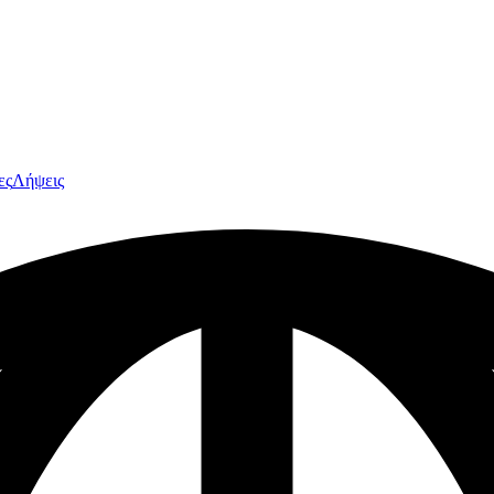
ες
Λήψεις