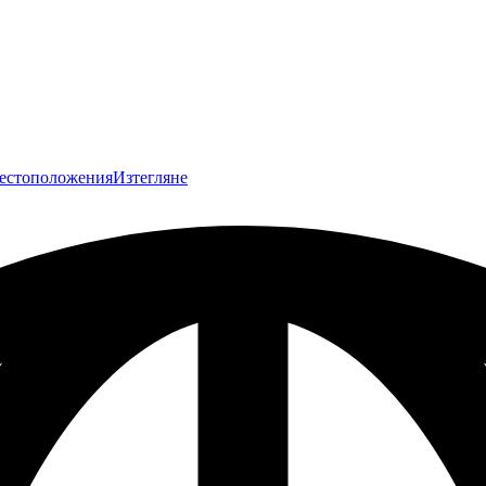
естоположения
Изтегляне