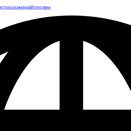
естоположения
Изтегляне