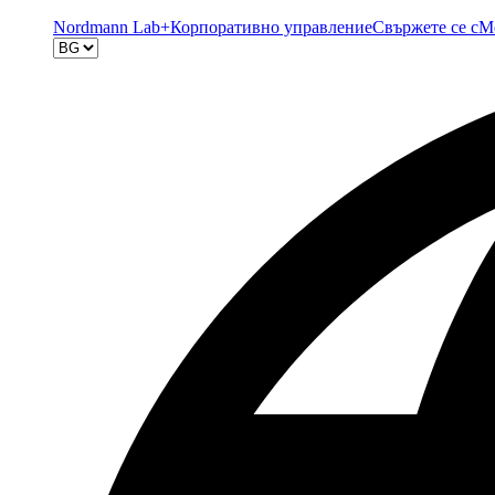
Nordmann Lab+
Корпоративно управление
Свържете се с
М