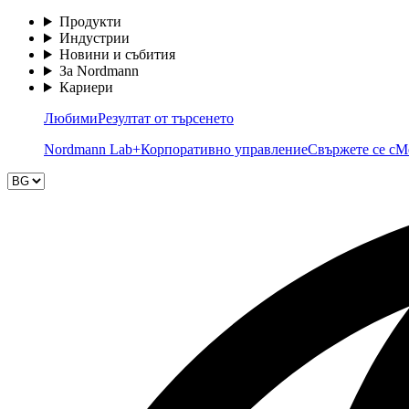
Продукти
Индустрии
Новини и събития
За Nordmann
Кариери
Любими
Резултат от търсенето
Nordmann Lab+
Корпоративно управление
Свържете се с
М