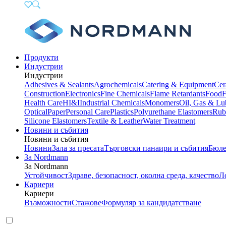
Продукти
Индустрии
Индустрии
Adhesives & Sealants
Agrochemicals
Catering & Equipment
Cer
Construction
Electronics
Fine Chemicals
Flame Retardants
Food
F
Health Care
HI&I
Industrial Chemicals
Monomers
Oil, Gas & Lu
Optical
Paper
Personal Care
Plastics
Polyurethane Elastomers
Rub
Silicone Elastomers
Textile & Leather
Water Treatment
Новини и събития
Новини и събития
Новини
Зала за пресата
Търговски панаири и събития
Бюле
За Nordmann
За Nordmann
Устойчивост
Здраве, безопасност, околна среда, качество
Л
Кариери
Кариери
Възможности
Стажове
Формуляр за кандидатстване