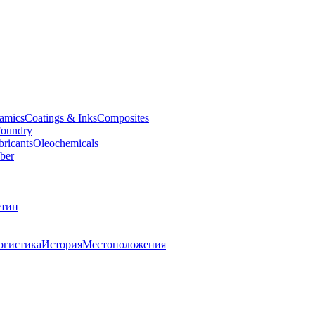
amics
Coatings & Inks
Composites
oundry
bricants
Oleochemicals
ber
тин
огистика
История
Местоположения