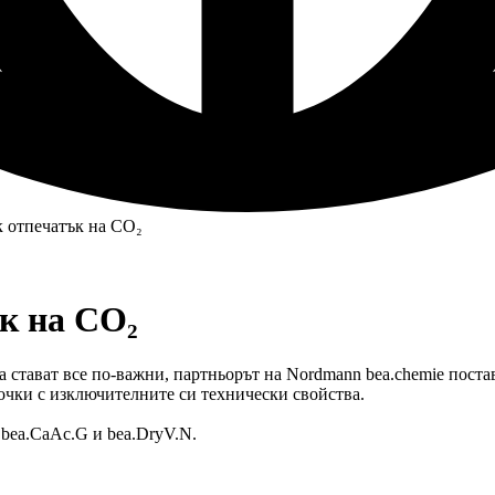
к отпечатък на CO₂
к на CO₂
да стават все по-важни, партньорът на Nordmann bea.chemie пост
точки с изключителните си технически свойства.
 bea.CaAc.G и bea.DryV.N.