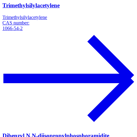
Trimethylsilylacetylene
Trimethylsilylacetylene
CAS number:
1066-54-2
Dibenzyl N,N-diisopropylphosphoramidite