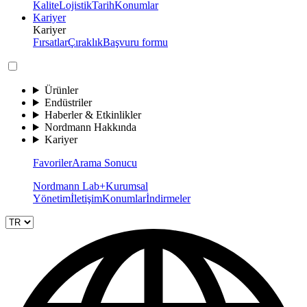
Kalite
Lojistik
Tarih
Konumlar
Kariyer
Kariyer
Fırsatlar
Çıraklık
Başvuru formu
Ürünler
Endüstriler
Haberler & Etkinlikler
Nordmann Hakkında
Kariyer
Favoriler
Arama Sonucu
Nordmann Lab+
Kurumsal
Yönetim
İletişim
Konumlar
İndirmeler