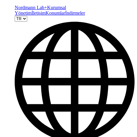
Nordmann Lab+
Kurumsal
Yönetim
İletişim
Konumlar
İndirmeler