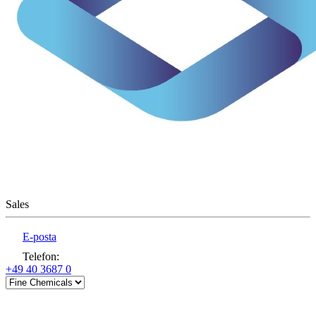
Sales
E-posta
Telefon
:
+49 40 3687 0