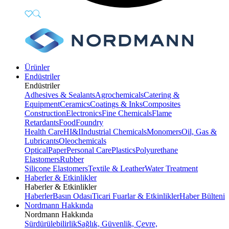
Ürünler
Endüstriler
Endüstriler
Adhesives & Sealants
Agrochemicals
Catering &
Equipment
Ceramics
Coatings & Inks
Composites
Construction
Electronics
Fine Chemicals
Flame
Retardants
Food
Foundry
Health Care
HI&I
Industrial Chemicals
Monomers
Oil, Gas &
Lubricants
Oleochemicals
Optical
Paper
Personal Care
Plastics
Polyurethane
Elastomers
Rubber
Silicone Elastomers
Textile & Leather
Water Treatment
Haberler & Etkinlikler
Haberler & Etkinlikler
Haberler
Basın Odası
Ticari Fuarlar & Etkinlikler
Haber Bülteni
Nordmann Hakkında
Nordmann Hakkında
Sürdürülebilirlik
Sağlık, Güvenlik, Çevre,