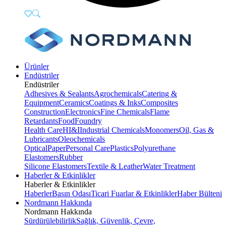
Ürünler
Endüstriler
Endüstriler
Adhesives & Sealants
Agrochemicals
Catering &
Equipment
Ceramics
Coatings & Inks
Composites
Construction
Electronics
Fine Chemicals
Flame
Retardants
Food
Foundry
Health Care
HI&I
Industrial Chemicals
Monomers
Oil, Gas &
Lubricants
Oleochemicals
Optical
Paper
Personal Care
Plastics
Polyurethane
Elastomers
Rubber
Silicone Elastomers
Textile & Leather
Water Treatment
Haberler & Etkinlikler
Haberler & Etkinlikler
Haberler
Basın Odası
Ticari Fuarlar & Etkinlikler
Haber Bülteni
Nordmann Hakkında
Nordmann Hakkında
Sürdürülebilirlik
Sağlık, Güvenlik, Çevre,