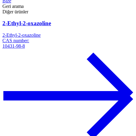
Bize
Geri arama
Diğer ürünler
2-Ethyl-2-oxazoline
2-Ethyl-2-oxazoline
CAS number:
10431-98-8