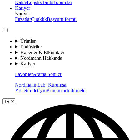
Kalite
Lojistik
Tarih
Konumlar
Kariyer
Kariyer
Fırsatlar
Çıraklık
Başvuru formu
Ürünler
Endüstriler
Haberler & Etkinlikler
Nordmann Hakkında
Kariyer
Favoriler
Arama Sonucu
Nordmann Lab+
Kurumsal
Yönetim
İletişim
Konumlar
İndirmeler