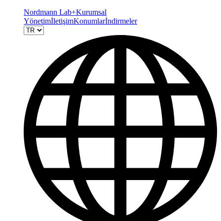
Nordmann Lab+
Kurumsal
Yönetim
İletişim
Konumlar
İndirmeler