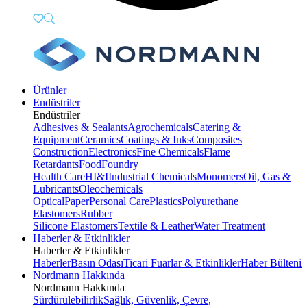
Ürünler
Endüstriler
Endüstriler
Adhesives & Sealants
Agrochemicals
Catering &
Equipment
Ceramics
Coatings & Inks
Composites
Construction
Electronics
Fine Chemicals
Flame
Retardants
Food
Foundry
Health Care
HI&I
Industrial Chemicals
Monomers
Oil, Gas &
Lubricants
Oleochemicals
Optical
Paper
Personal Care
Plastics
Polyurethane
Elastomers
Rubber
Silicone Elastomers
Textile & Leather
Water Treatment
Haberler & Etkinlikler
Haberler & Etkinlikler
Haberler
Basın Odası
Ticari Fuarlar & Etkinlikler
Haber Bülteni
Nordmann Hakkında
Nordmann Hakkında
Sürdürülebilirlik
Sağlık, Güvenlik, Çevre,