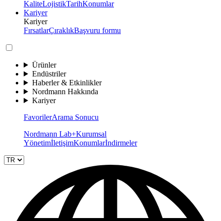
Kalite
Lojistik
Tarih
Konumlar
Kariyer
Kariyer
Fırsatlar
Çıraklık
Başvuru formu
Ürünler
Endüstriler
Haberler & Etkinlikler
Nordmann Hakkında
Kariyer
Favoriler
Arama Sonucu
Nordmann Lab+
Kurumsal
Yönetim
İletişim
Konumlar
İndirmeler