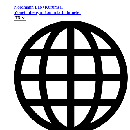
Nordmann Lab+
Kurumsal
Yönetim
İletişim
Konumlar
İndirmeler