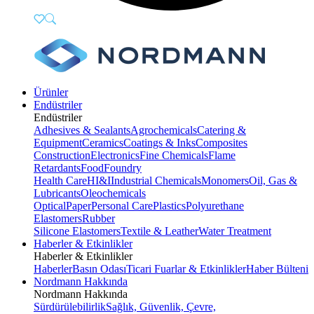
Ürünler
Endüstriler
Endüstriler
Adhesives & Sealants
Agrochemicals
Catering &
Equipment
Ceramics
Coatings & Inks
Composites
Construction
Electronics
Fine Chemicals
Flame
Retardants
Food
Foundry
Health Care
HI&I
Industrial Chemicals
Monomers
Oil, Gas &
Lubricants
Oleochemicals
Optical
Paper
Personal Care
Plastics
Polyurethane
Elastomers
Rubber
Silicone Elastomers
Textile & Leather
Water Treatment
Haberler & Etkinlikler
Haberler & Etkinlikler
Haberler
Basın Odası
Ticari Fuarlar & Etkinlikler
Haber Bülteni
Nordmann Hakkında
Nordmann Hakkında
Sürdürülebilirlik
Sağlık, Güvenlik, Çevre,