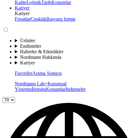
Kalite
Lojistik
Tarih
Konumlar
Kariyer
Kariyer
Fırsatlar
Çıraklık
Başvuru formu
Ürünler
Endüstriler
Haberler & Etkinlikler
Nordmann Hakkında
Kariyer
Favoriler
Arama Sonucu
Nordmann Lab+
Kurumsal
Yönetim
İletişim
Konumlar
İndirmeler