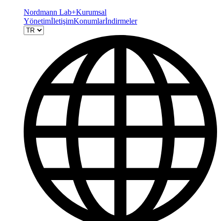
Nordmann Lab+
Kurumsal
Yönetim
İletişim
Konumlar
İndirmeler