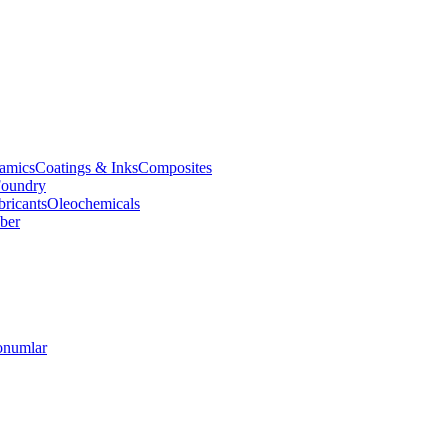
amics
Coatings & Inks
Composites
oundry
bricants
Oleochemicals
ber
numlar