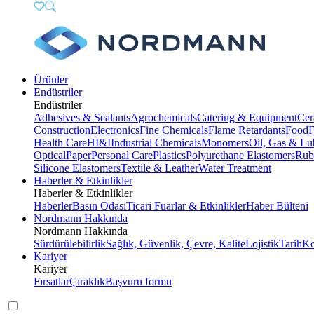
Ürünler
Endüstriler
Endüstriler
Adhesives & Sealants
Agrochemicals
Catering & Equipment
Cer
Construction
Electronics
Fine Chemicals
Flame Retardants
Food
F
Health Care
HI&I
Industrial Chemicals
Monomers
Oil, Gas & Lu
Optical
Paper
Personal Care
Plastics
Polyurethane Elastomers
Rub
Silicone Elastomers
Textile & Leather
Water Treatment
Haberler & Etkinlikler
Haberler & Etkinlikler
Haberler
Basın Odası
Ticari Fuarlar & Etkinlikler
Haber Bülteni
Nordmann Hakkında
Nordmann Hakkında
Sürdürülebilirlik
Sağlık, Güvenlik, Çevre, Kalite
Lojistik
Tarih
Ko
Kariyer
Kariyer
Fırsatlar
Çıraklık
Başvuru formu