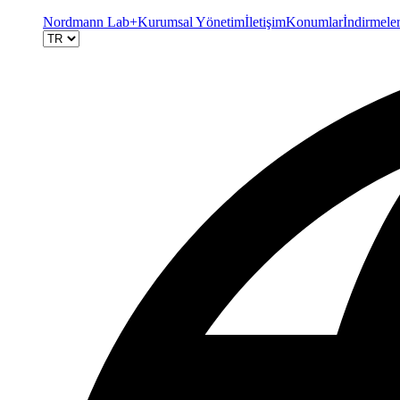
Nordmann Lab+
Kurumsal Yönetim
İletişim
Konumlar
İndirmele