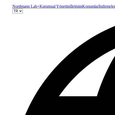
Nordmann Lab+
Kurumsal Yönetim
İletişim
Konumlar
İndirmele