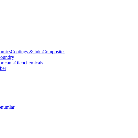
amics
Coatings & Inks
Composites
oundry
bricants
Oleochemicals
ber
numlar