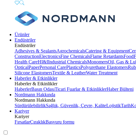
Ürünler
Endüstriler
Endüstriler
Adhesives & Sealants
Agrochemicals
Catering & Equipment
Cer
Construction
Electronics
Fine Chemicals
Flame Retardants
Food
F
Health Care
HI&I
Industrial Chemicals
Monomers
Oil, Gas & Lu
Optical
Paper
Personal Care
Plastics
Polyurethane Elastomers
Rub
Silicone Elastomers
Textile & Leather
Water Treatment
Haberler & Etkinlikler
Haberler & Etkinlikler
Haberler
Basın Odası
Ticari Fuarlar & Etkinlikler
Haber Bülteni
Nordmann Hakkında
Nordmann Hakkında
Sürdürülebilirlik
Sağlık, Güvenlik, Çevre, Kalite
Lojistik
Tarih
Ko
Kariyer
Kariyer
Fırsatlar
Çıraklık
Başvuru formu