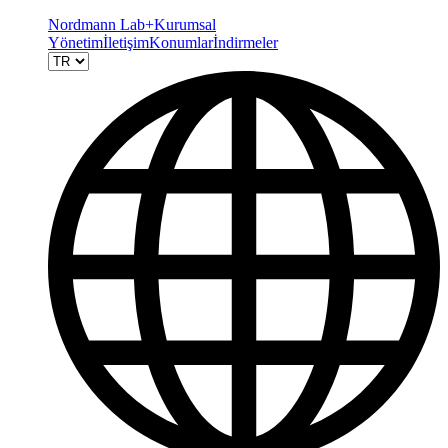
Nordmann Lab+
Kurumsal
Yönetim
İletişim
Konumlar
İndirmeler