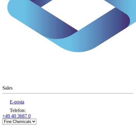
Sales
E-posta
Telefon
:
+49 40 3687 0