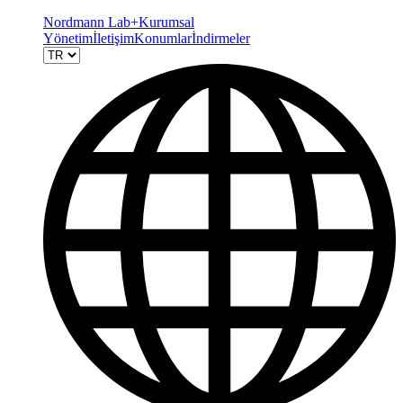
Nordmann Lab+
Kurumsal
Yönetim
İletişim
Konumlar
İndirmeler