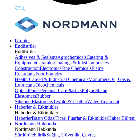
Ürünler
Endüstriler
Endüstriler
Adhesives & Sealants
Agrochemicals
Catering &
Equipment
Ceramics
Coatings & Inks
Composites
Construction
Electronics
Fine Chemicals
Flame
Retardants
Food
Foundry
Health Care
HI&I
Industrial Chemicals
Monomers
Oil, Gas &
Lubricants
Oleochemicals
Optical
Paper
Personal Care
Plastics
Polyurethane
Elastomers
Rubber
Silicone Elastomers
Textile & Leather
Water Treatment
Haberler & Etkinlikler
Haberler & Etkinlikler
Haberler
Basın Odası
Ticari Fuarlar & Etkinlikler
Haber Bülteni
Nordmann Hakkında
Nordmann Hakkında
Sürdürülebilirlik
Sağlık, Güvenlik, Çevre,