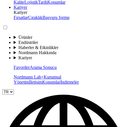
Kalite
Lojistik
Tarih
Konumlar
Kariyer
Kariyer
Fırsatlar
Çıraklık
Başvuru formu
Ürünler
Endüstriler
Haberler & Etkinlikler
Nordmann Hakkında
Kariyer
Favoriler
Arama Sonucu
Nordmann Lab+
Kurumsal
Yönetim
İletişim
Konumlar
İndirmeler