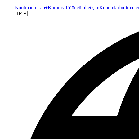
Nordmann Lab+
Kurumsal Yönetim
İletişim
Konumlar
İndirmele