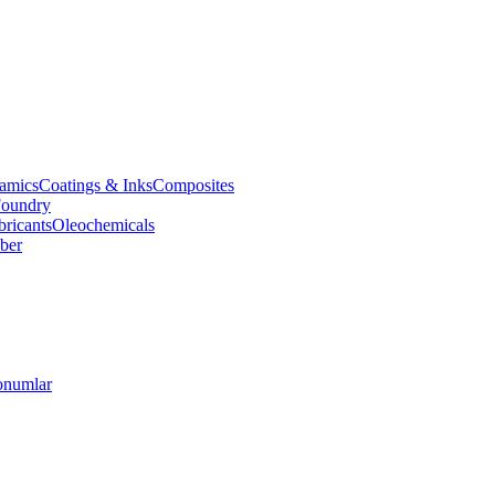
amics
Coatings & Inks
Composites
oundry
bricants
Oleochemicals
ber
numlar