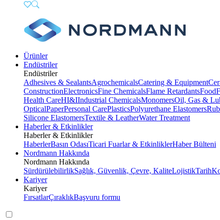
Ürünler
Endüstriler
Endüstriler
Adhesives & Sealants
Agrochemicals
Catering & Equipment
Cer
Construction
Electronics
Fine Chemicals
Flame Retardants
Food
F
Health Care
HI&I
Industrial Chemicals
Monomers
Oil, Gas & Lu
Optical
Paper
Personal Care
Plastics
Polyurethane Elastomers
Rub
Silicone Elastomers
Textile & Leather
Water Treatment
Haberler & Etkinlikler
Haberler & Etkinlikler
Haberler
Basın Odası
Ticari Fuarlar & Etkinlikler
Haber Bülteni
Nordmann Hakkında
Nordmann Hakkında
Sürdürülebilirlik
Sağlık, Güvenlik, Çevre, Kalite
Lojistik
Tarih
Ko
Kariyer
Kariyer
Fırsatlar
Çıraklık
Başvuru formu