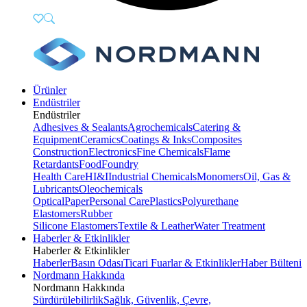
Ürünler
Endüstriler
Endüstriler
Adhesives & Sealants
Agrochemicals
Catering &
Equipment
Ceramics
Coatings & Inks
Composites
Construction
Electronics
Fine Chemicals
Flame
Retardants
Food
Foundry
Health Care
HI&I
Industrial Chemicals
Monomers
Oil, Gas &
Lubricants
Oleochemicals
Optical
Paper
Personal Care
Plastics
Polyurethane
Elastomers
Rubber
Silicone Elastomers
Textile & Leather
Water Treatment
Haberler & Etkinlikler
Haberler & Etkinlikler
Haberler
Basın Odası
Ticari Fuarlar & Etkinlikler
Haber Bülteni
Nordmann Hakkında
Nordmann Hakkında
Sürdürülebilirlik
Sağlık, Güvenlik, Çevre,