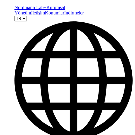
Nordmann Lab+
Kurumsal
Yönetim
İletişim
Konumlar
İndirmeler