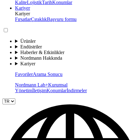
Kalite
Lojistik
Tarih
Konumlar
Kariyer
Kariyer
Fırsatlar
Çıraklık
Başvuru formu
Ürünler
Endüstriler
Haberler & Etkinlikler
Nordmann Hakkında
Kariyer
Favoriler
Arama Sonucu
Nordmann Lab+
Kurumsal
Yönetim
İletişim
Konumlar
İndirmeler