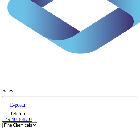
Sales
E-posta
Telefon
:
+49 40 3687 0