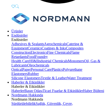
Ürünler
Endüstriler
Endüstriler
Adhesives & Sealants
Agrochemicals
Catering &
Equipment
Ceramics
Coatings & Inks
Composites
Construction
Electronics
Fine Chemicals
Flame
Retardants
Food
Foundry
Health Care
HI&I
Industrial Chemicals
Monomers
Oil, Gas &
Lubricants
Oleochemicals
Optical
Paper
Personal Care
Plastics
Polyurethane
Elastomers
Rubber
Silicone Elastomers
Textile & Leather
Water Treatment
Haberler & Etkinlikler
Haberler & Etkinlikler
Haberler
Basın Odası
Ticari Fuarlar & Etkinlikler
Haber Bülteni
Nordmann Hakkında
Nordmann Hakkında
Sürdürülebilirlik
Sağlık, Güvenlik, Çevre,