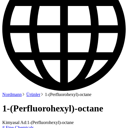
Nordmann
Ürünler
1-(Perfluorohexyl)-octane
1-(Perfluorohexyl)-octane
Kimyasal Ad:
1-(Perfluorohexyl)-octane
# Fine Chemicals