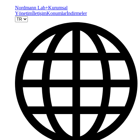
Nordmann Lab+
Kurumsal
Yönetim
İletişim
Konumlar
İndirmeler