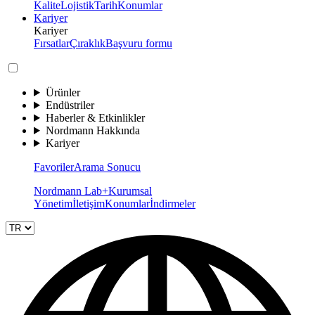
Kalite
Lojistik
Tarih
Konumlar
Kariyer
Kariyer
Fırsatlar
Çıraklık
Başvuru formu
Ürünler
Endüstriler
Haberler & Etkinlikler
Nordmann Hakkında
Kariyer
Favoriler
Arama Sonucu
Nordmann Lab+
Kurumsal
Yönetim
İletişim
Konumlar
İndirmeler