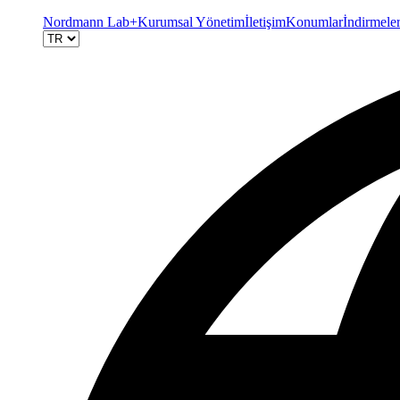
Nordmann Lab+
Kurumsal Yönetim
İletişim
Konumlar
İndirmele