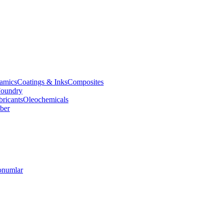
amics
Coatings & Inks
Composites
oundry
bricants
Oleochemicals
ber
numlar