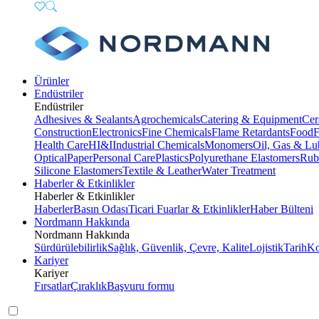
Ürünler
Endüstriler
Endüstriler
Adhesives & Sealants
Agrochemicals
Catering & Equipment
Cer
Construction
Electronics
Fine Chemicals
Flame Retardants
Food
F
Health Care
HI&I
Industrial Chemicals
Monomers
Oil, Gas & Lu
Optical
Paper
Personal Care
Plastics
Polyurethane Elastomers
Rub
Silicone Elastomers
Textile & Leather
Water Treatment
Haberler & Etkinlikler
Haberler & Etkinlikler
Haberler
Basın Odası
Ticari Fuarlar & Etkinlikler
Haber Bülteni
Nordmann Hakkında
Nordmann Hakkında
Sürdürülebilirlik
Sağlık, Güvenlik, Çevre, Kalite
Lojistik
Tarih
Ko
Kariyer
Kariyer
Fırsatlar
Çıraklık
Başvuru formu