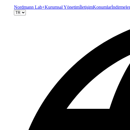
Nordmann Lab+
Kurumsal Yönetim
İletişim
Konumlar
İndirmele