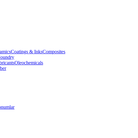
amics
Coatings & Inks
Composites
oundry
bricants
Oleochemicals
ber
numlar