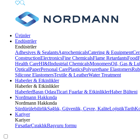
Ürünler
Endüstriler
Endüstriler
Adhesives & Sealants
Agrochemicals
Catering & Equipment
Cer
Construction
Electronics
Fine Chemicals
Flame Retardants
Food
F
Health Care
HI&I
Industrial Chemicals
Monomers
Oil, Gas & Lu
Optical
Paper
Personal Care
Plastics
Polyurethane Elastomers
Rub
Silicone Elastomers
Textile & Leather
Water Treatment
Haberler & Etkinlikler
Haberler & Etkinlikler
Haberler
Basın Odası
Ticari Fuarlar & Etkinlikler
Haber Bülteni
Nordmann Hakkında
Nordmann Hakkında
Sürdürülebilirlik
Sağlık, Güvenlik, Çevre, Kalite
Lojistik
Tarih
Ko
Kariyer
Kariyer
Fırsatlar
Çıraklık
Başvuru formu