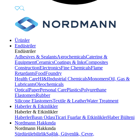
Ürünler
Endüstriler
Endüstriler
Adhesives & Sealants
Agrochemicals
Catering &
Equipment
Ceramics
Coatings & Inks
Composites
Construction
Electronics
Fine Chemicals
Flame
Retardants
Food
Foundry
Health Care
HI&I
Industrial Chemicals
Monomers
Oil, Gas &
Lubricants
Oleochemicals
Optical
Paper
Personal Care
Plastics
Polyurethane
Elastomers
Rubber
Silicone Elastomers
Textile & Leather
Water Treatment
Haberler & Etkinlikler
Haberler & Etkinlikler
Haberler
Basın Odası
Ticari Fuarlar & Etkinlikler
Haber Bülteni
Nordmann Hakkında
Nordmann Hakkında
Sürdürülebilirlik
Sağlık, Güvenlik, Çevre,