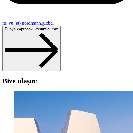
rui.yu (at) nordmann.global
Dünya çapındaki konumlarımız
Bize ulaşın: