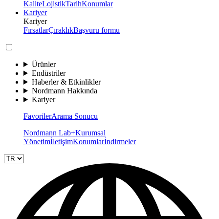
Kalite
Lojistik
Tarih
Konumlar
Kariyer
Kariyer
Fırsatlar
Çıraklık
Başvuru formu
Ürünler
Endüstriler
Haberler & Etkinlikler
Nordmann Hakkında
Kariyer
Favoriler
Arama Sonucu
Nordmann Lab+
Kurumsal
Yönetim
İletişim
Konumlar
İndirmeler