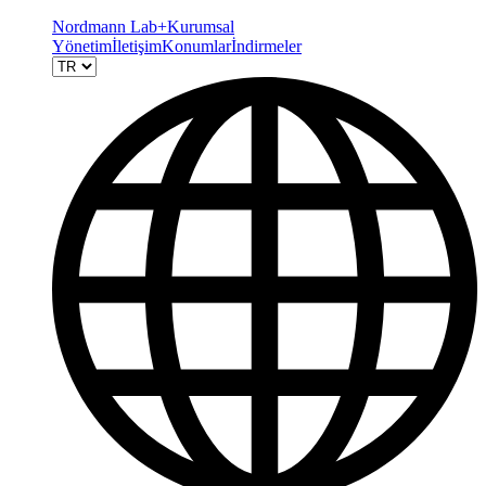
Nordmann Lab+
Kurumsal
Yönetim
İletişim
Konumlar
İndirmeler